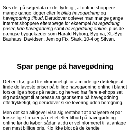
Ses der på søgedata er det tydeligt, at online shoppere
mange gange kigger efter fx
billig havegødning
og
havegødning tilbud
. Derudover oplever man mange gange
internet shoppere efterspørge for eksempel
havegødning
priser
,
køb havegødning
samt
havegødning online
, plus de
gængse byggekæder som Harald Nyborg, Bygma, XL-Byg,
Bauhaus, Davidsen, Jem og Fix, Stark, 10-4 og Silvan.
Spar penge på havegødning
Det er i høj grad fremkommeligt for almindelige dødelige at
finde de laveste priser på billige havegødning online i blandt
forskellige shops på nettet, og herved har flere e-shops set
sig nødsaget til at presse salgspriserne på havegødning
eftertrykkeligt, og derudover sikre levering uden beregning.
Men det kan alligevel vise sig rentabelt at analysere et par
forskellige firmaer på nettet efter tilbud på havegødning
online før du køber, sådan at du er velinformeret til at antage
den mest billige pris. Kig ikke blot på de kendte