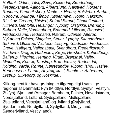
Holbæk, Odder, Tilst, Skive, Kokkedal, Sønderborg,
Frederikshavn, Aalborg, Albertslund, Næstved, Horsens,
Randers, Frederiksberg, Vanløse, Herlev, Holstebro, Aarhus,
Rødovre, Jyllinge, Tårnby, København, Hobro, Nakskov,
Risskov, Grenaa, Thisted, Solrød Strand, Charlottenlund,
Hillerød, Gentofte, Helsingør, Nyborg, Ølstykke, Brøndby,
Søborg, Vejle, Vordingborg, Brabrand, Lillerød, Ringsted,
Frederikssund, Hedensted, Nærum, Odense, Allerød,
Nykøbing Falster, Slagelse, Struer, Lyngby, Skanderborg,
Birkerød, Glostrup, Værløse, Esbjerg, Gladsaxe, Fredericia,
Greve, Højbjerg, Vallensbæk, Svendborg, Frederiksværk,
Hvidovre, Dragør, Haderslev, Køge, Hørsholm, Kalundborg,
Ballerup, Hjørring, Herning, Virum, Brønshøj, Valby,
Middelfart, Korsør, Taastrup, Brønderslev, Rudersdal,
Kolding, Varde, Rønne, Nørresundby, Viborg, Ishøj, Haslev,
Hedehusene, Farum, Åbyhøj, Ikast, Stenløse, Aabenraa,
Lystrup, Silkeborg, og Roskilde, .
Klik-og-hent for havegødning er tilgængeligt i samtlige
regioner af Danmark: Fyn (Midtfyn, Nordfyn, Sydfyn, Vestfyn,
Østfyn), Sjælland (Amager, Bornholm, Falster, Hovedstaden,
Nordsjælland, Lolland, Sydsjælland, Midtsjælland,
Østsjælland, Vestsjælland) og Jylland (Østjylland,
Syddanmark, Nordjylland, Sydjylland, Midtjylland,
Sønderjylland, Vestjylland).