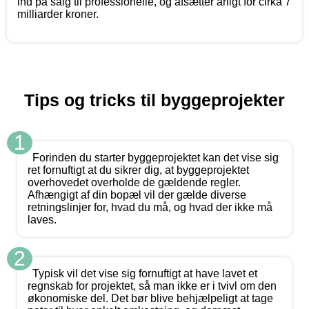
ind på salg til professionelle, og afsætter årligt for cirka 7
milliarder kroner.
Tips og tricks til byggeprojekter
1
Forinden du starter byggeprojektet kan det vise sig
ret fornuftigt at du sikrer dig, at byggeprojektet
overhovedet overholde de gældende regler.
Afhængigt af din bopæl vil der gælde diverse
retningslinjer for, hvad du må, og hvad der ikke må
laves.
2
Typisk vil det vise sig fornuftigt at have lavet et
regnskab for projektet, så man ikke er i tvivl om den
økonomiske del. Det bør blive behjælpeligt at tage