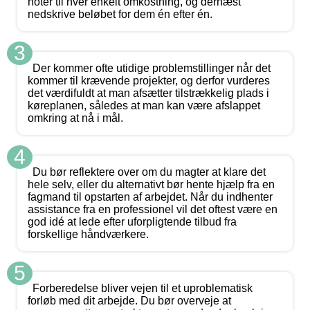
noter til hver enkelt omkostning, og dernæst
nedskrive beløbet for dem én efter én.
3
Der kommer ofte utidige problemstillinger når det
kommer til krævende projekter, og derfor vurderes
det værdifuldt at man afsætter tilstrækkelig plads i
køreplanen, således at man kan være afslappet
omkring at nå i mål.
4
Du bør reflektere over om du magter at klare det
hele selv, eller du alternativt bør hente hjælp fra en
fagmand til opstarten af arbejdet. Når du indhenter
assistance fra en professionel vil det oftest være en
god idé at lede efter uforpligtende tilbud fra
forskellige håndværkere.
5
Forberedelse bliver vejen til et uproblematisk
forløb med dit arbejde. Du bør overveje at