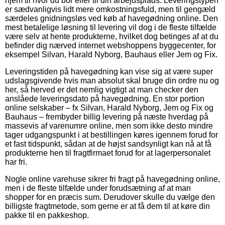
hjem til hvor du bor eller til din arbejdsplads. Leveringstypen
er sædvanligvis lidt mere omkostningsfuld, men til gengæld
særdeles gnidningsløs ved køb af havegødning online. Den
mest betalelige løsning til levering vil dog i de fleste tilfælde
være selv at hente produkterne, hvilket dog betinges af at du
befinder dig nærved internet webshoppens byggecenter, for
eksempel Silvan, Harald Nyborg, Bauhaus eller Jem og Fix.
Leveringstiden på havegødning kan vise sig at være super
udslagsgivende hvis man absolut skal bruge din ordre nu og
her, så herved er det nemlig vigtigt at man checker den
anslåede leveringsdato på havegødning. En stor portion
online selskaber – fx Silvan, Harald Nyborg, Jem og Fix og
Bauhaus – frembyder billig levering på næste hverdag på
massevis af varenumre online, men som ikke desto mindre
tager udgangspunkt i at bestillingen køres igennem forud for
et fast tidspunkt, sådan at de højst sandsynligt kan nå at få
produkterne hen til fragtfirmaet forud for at lagerpersonalet
har fri.
Nogle online varehuse sikrer fri fragt på havegødning online,
men i de fleste tilfælde under forudsætning af at man
shopper for en præcis sum. Derudover skulle du vælge den
billigste fragtmetode, som gerne er at få dem til at køre din
pakke til en pakkeshop.