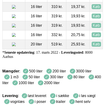
16 liter
310 kr.
19,37 kr.
Køb
16 liter
319 kr.
19,93 kr.
Køb
16 liter
319 kr.
19,93 kr.
Køb
16 liter
332 kr.
20,75 kr.
Køb
20 liter
519 kr.
25,93 kr.
Køb
*
Seneste opdatering
: 17. marts 2022 -
Leveringssted
: 8000
Aarhus
Mængder
:
500 liter
200 liter
3000 liter
1 m3
50 liter
300 liter
80 liter
400
liter
1000 liter
2000 liter
Levering
:
løst leveret
i sække
i løs vægt
vognlæs
i poser
trailer
hent selv