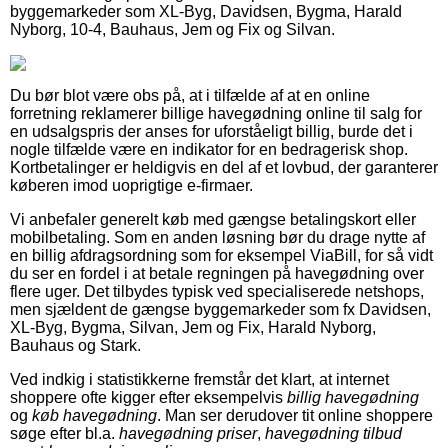
byggemarkeder som XL-Byg, Davidsen, Bygma, Harald
Nyborg, 10-4, Bauhaus, Jem og Fix og Silvan.
Du bør blot være obs på, at i tilfælde af at en online
forretning reklamerer billige havegødning online til salg for
en udsalgspris der anses for uforståeligt billig, burde det i
nogle tilfælde være en indikator for en bedragerisk shop.
Kortbetalinger er heldigvis en del af et lovbud, der garanterer
køberen imod uoprigtige e-firmaer.
Vi anbefaler generelt køb med gængse betalingskort eller
mobilbetaling. Som en anden løsning bør du drage nytte af
en billig afdragsordning som for eksempel ViaBill, for så vidt
du ser en fordel i at betale regningen på havegødning over
flere uger. Det tilbydes typisk ved specialiserede netshops,
men sjældent de gængse byggemarkeder som fx Davidsen,
XL-Byg, Bygma, Silvan, Jem og Fix, Harald Nyborg,
Bauhaus og Stark.
Ved indkig i statistikkerne fremstår det klart, at internet
shoppere ofte kigger efter eksempelvis
billig havegødning
og
køb havegødning
. Man ser derudover tit online shoppere
søge efter bl.a.
havegødning priser
,
havegødning tilbud