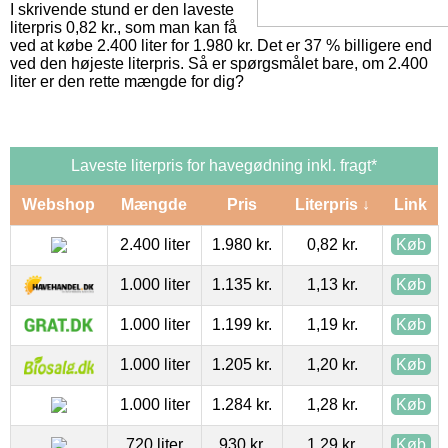
I skrivende stund er den laveste
literpris 0,82 kr., som man kan få
ved at købe 2.400 liter for 1.980 kr. Det er 37 % billigere end
ved den højeste literpris. Så er spørgsmålet bare, om 2.400
liter er den rette mængde for dig?
Laveste literpris for havegødning inkl. fragt*
Webshop
Mængde
Pris
Literpris ↓
Link
2.400 liter
1.980 kr.
0,82 kr.
Køb
1.000 liter
1.135 kr.
1,13 kr.
Køb
1.000 liter
1.199 kr.
1,19 kr.
Køb
1.000 liter
1.205 kr.
1,20 kr.
Køb
1.000 liter
1.284 kr.
1,28 kr.
Køb
720 liter
930 kr.
1,29 kr.
Køb