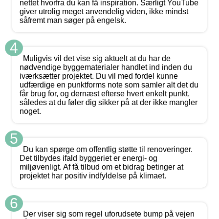
nettet hvorfra du kan få inspiration. Særligt YouTube
giver utrolig meget anvendelig viden, ikke mindst
såfremt man søger på engelsk.
4
Muligvis vil det vise sig aktuelt at du har de
nødvendige byggematerialer handlet ind inden du
iværksætter projektet. Du vil med fordel kunne
udfærdige en punktforms note som samler alt det du
får brug for, og dernæst efterse hvert enkelt punkt,
således at du føler dig sikker på at der ikke mangler
noget.
5
Du kan spørge om offentlig støtte til renoveringer.
Det tilbydes ifald byggeriet er energi- og
miljøvenligt. Af få tilbud om et bidrag betinger at
projektet har positiv indfyldelse på klimaet.
6
Der viser sig som regel uforudsete bump på vejen