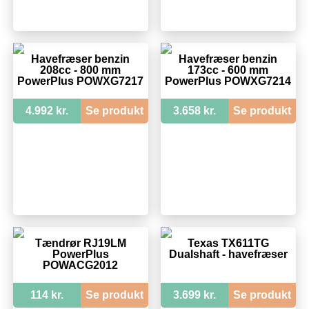
Havefræser benzin
Havefræser benzin
208cc - 800 mm
173cc - 600 mm
PowerPlus POWXG7217
PowerPlus POWXG7214
4.992 kr.
Se produkt
3.658 kr.
Se produkt
Tændrør RJ19LM
Texas TX611TG
PowerPlus
Dualshaft - havefræser
POWACG2012
114 kr.
Se produkt
3.699 kr.
Se produkt