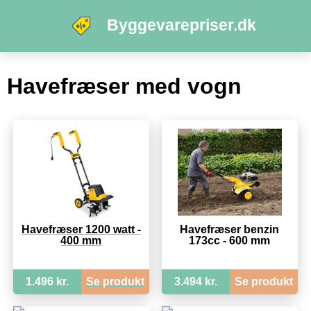
Byggevarepriser.dk
Havefræser med vogn
Havefræser 1200 watt -
Havefræser benzin
400 mm
173cc - 600 mm
1.496 kr.
Se produkt
3.494 kr.
Se produkt