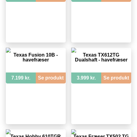
Texas Fusion 10B -
Texas TX612TG
havefræser
Dualshaft - havefræser
7.199 kr.
Se produkt
3.999 kr.
Se produkt
Texas Hobby 610TGR
Texas Fræser TX502 TG