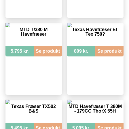
MTD T/380 M
Texas Havefræser El-
Havefræser
Tex 750?
5.795 kr.
Se produkt
809 kr.
Se produkt
Texas Fræser TX502
MTD Havefræser T 380M
B&S
- 179CC ThorX 55H
5.495 kr.
Se produkt
5.095 kr.
Se produkt