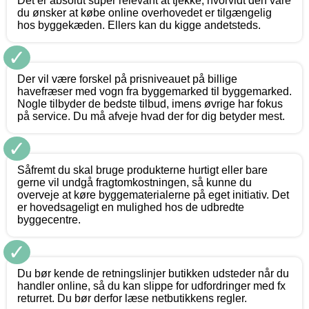
Det er absolut super relevant at tjekke, hvorvidt den vare
du ønsker at købe online overhovedet er tilgængelig
hos byggekæden. Ellers kan du kigge andetsteds.
✓
Der vil være forskel på prisniveauet på billige
havefræser med vogn fra byggemarked til byggemarked.
Nogle tilbyder de bedste tilbud, imens øvrige har fokus
på service. Du må afveje hvad der for dig betyder mest.
✓
Såfremt du skal bruge produkterne hurtigt eller bare
gerne vil undgå fragtomkostningen, så kunne du
overveje at køre byggematerialerne på eget initiativ. Det
er hovedsageligt en mulighed hos de udbredte
byggecentre.
✓
Du bør kende de retningslinjer butikken udsteder når du
handler online, så du kan slippe for udfordringer med fx
returret. Du bør derfor læse netbutikkens regler.