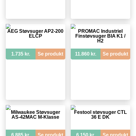
AEG Støvsuger AP2-200
PROMAC Industriel
ELCP
Finstøvsuger BIA K1 /
H2
1.735 kr.
Se produkt
11.860 kr.
Se produkt
Milwaukee Støvsuger
Festool støvsuger CTL
AS-42MAC M-Klasse
36 E DK
6.885 kr.
Se produkt
6.150 kr.
Se produkt