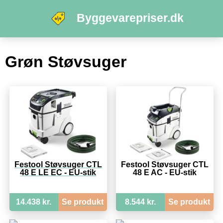
Byggevarepriser.dk
Grøn Støvsuger
Festool Støvsuger CTL
Festool Støvsuger CTL
48 E LE EC - EU-stik
48 E AC - EU-stik
14.438 kr.
Se produkt
8.544 kr.
Se produkt