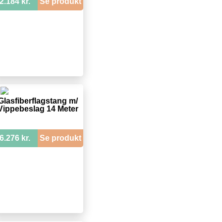
2.184 kr.
Se produkt
Glasfiberflagstang m/
Vippebeslag 14 Meter
6.276 kr.
Se produkt