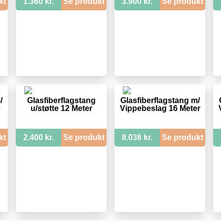
kt
1.360 kr.
Se produkt
3.900 kr.
Se produkt
/
Glasfiberflagstang
Glasfiberflagstang m/
e
u/støtte 12 Meter
Vippebeslag 16 Meter
kt
2.400 kr.
Se produkt
8.036 kr.
Se produkt