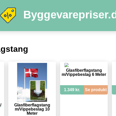
Byggevarepriser.
agstang
Glasfiberflagstang
m/Vippebeslag 6 Meter
1.349 kr.
Se produkt
/
Glasfiberflagstang
m/Vippebeslag 10
Meter