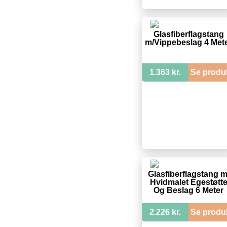
Glasfiberflagstang
m/Vippebeslag 4 Met
1.363 kr.
Se produ
Glasfiberflagstang m
Hvidmalet Egestøtt
Og Beslag 6 Meter
2.226 kr.
Se produ