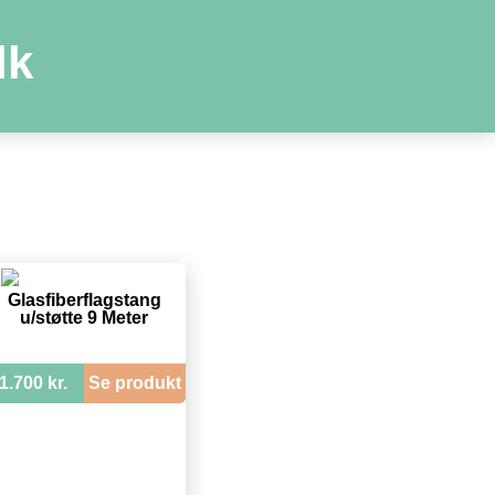
dk
Glasfiberflagstang
u/støtte 9 Meter
1.700 kr.
Se produkt