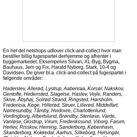
En hel del netshops udlover click-and-collect hvor man
bestiller billig fugespartel derhjemme og afhenter i
byggemarkedet. Eksempelvis Silvan, XL-Byg, Bygma,
Bauhaus, Jem og Fix, Harald Nyborg, Stark, 10-4 og
Davidsen. De giver bl.a. click-and-collect på fugespartel i
følgende områder:
Haderslev, Allerød, Lystrup, Aabenraa, Korsør, Nakskov,
Gentofte, Hedensted, Slagelse, Haslev, Vejle, Randers,
Skive, Åbyhøj, Solrød Strand, Ringsted, Hørsholm,
Fredericia, Køge, Hillerød, Struer, Lillerød, Middelfart,
Nørresundby, Tårnby, Hvidovre, Charlottenlund,
Vordingborg, Albertslund, Brøndby, Stenløse, Varde,
Vanløse, Glostrup, Virum, Frederikssund, Viborg, Farum,
Herlev, Risskov, Herning, Sønderborg, København,
Skanderborg, Kokkedal, Aarhus, Silkeborg, Helsingør,