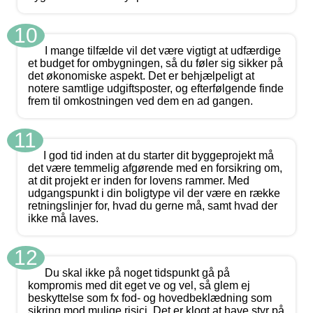
10
I mange tilfælde vil det være vigtigt at udfærdige
et budget for ombygningen, så du føler sig sikker på
det økonomiske aspekt. Det er behjælpeligt at
notere samtlige udgiftsposter, og efterfølgende finde
frem til omkostningen ved dem en ad gangen.
11
I god tid inden at du starter dit byggeprojekt må
det være temmelig afgørende med en forsikring om,
at dit projekt er inden for lovens rammer. Med
udgangspunkt i din boligtype vil der være en række
retningslinjer for, hvad du gerne må, samt hvad der
ikke må laves.
12
Du skal ikke på noget tidspunkt gå på
kompromis med dit eget ve og vel, så glem ej
beskyttelse som fx fod- og hovedbeklædning som
sikring mod mulige risici. Det er klogt at have styr på