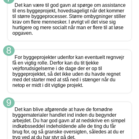
Det kan være til god gavn at spørge om assistance
til ens byggeprojekt, hovedsageligt når det kommer
til større byggeprocesser. Større ombygninger stiller
krav om flere mennesker. I øvrigt vil det vise sig
hurtigere og mere socialt når man er flere til at løse
opgaven.
8
For byggeprojekter udenfor kan eventuelt regnvejr
få en vigtig rolle. Derfor kan du tit tjekke
vejrforudsigelserne i de dage der er op til
byggeprojektet, så det ikke uden du havde regnet
med det starter med at stå ned i stænger når du
netop er midt i dit vigtige projekt.
9
Det kan blive afgørende at have de fornødne
byggematerialer handlet ind inden du begynder
arbejdet. Du har god gavn af at nedskrive en simpel
indkøbsseddel indeholdende alle de ting du får
brug for, og så granske oversigten, således at du er
tryg ved at du har styr på det.