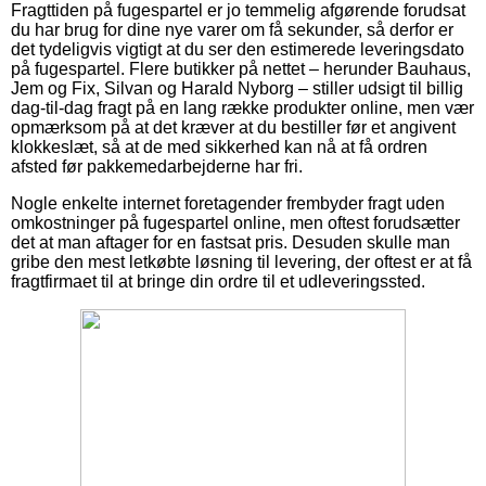
Fragttiden på fugespartel er jo temmelig afgørende forudsat
du har brug for dine nye varer om få sekunder, så derfor er
det tydeligvis vigtigt at du ser den estimerede leveringsdato
på fugespartel. Flere butikker på nettet – herunder Bauhaus,
Jem og Fix, Silvan og Harald Nyborg – stiller udsigt til billig
dag-til-dag fragt på en lang række produkter online, men vær
opmærksom på at det kræver at du bestiller før et angivent
klokkeslæt, så at de med sikkerhed kan nå at få ordren
afsted før pakkemedarbejderne har fri.
Nogle enkelte internet foretagender frembyder fragt uden
omkostninger på fugespartel online, men oftest forudsætter
det at man aftager for en fastsat pris. Desuden skulle man
gribe den mest letkøbte løsning til levering, der oftest er at få
fragtfirmaet til at bringe din ordre til et udleveringssted.