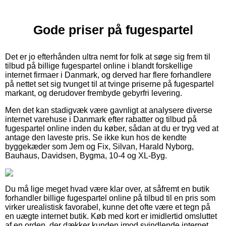
Gode priser på fugespartel
Det er jo efterhånden ultra nemt for folk at søge sig frem til
tilbud på billige fugespartel online i blandt forskellige
internet firmaer i Danmark, og derved har flere forhandlere
på nettet set sig tvunget til at tvinge priserne på fugespartel
markant, og derudover frembyde gebyrfri levering.
Men det kan stadigvæk være gavnligt at analysere diverse
internet varehuse i Danmark efter rabatter og tilbud på
fugespartel online inden du køber, sådan at du er tryg ved at
antage den laveste pris. Se ikke kun hos de kendte
byggekæder som Jem og Fix, Silvan, Harald Nyborg,
Bauhaus, Davidsen, Bygma, 10-4 og XL-Byg.
Du må lige meget hvad være klar over, at såfremt en butik
forhandler billige fugespartel online på tilbud til en pris som
virker urealistisk favorabel, kunne det ofte være et tegn på
en uægte internet butik. Køb med kort er imidlertid omsluttet
af en orden, der dækker kunden imod svindlende internet