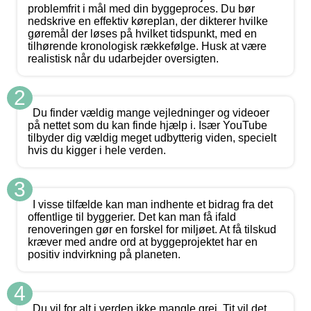
problemfrit i mål med din byggeproces. Du bør
nedskrive en effektiv køreplan, der dikterer hvilke
gøremål der løses på hvilket tidspunkt, med en
tilhørende kronologisk rækkefølge. Husk at være
realistisk når du udarbejder oversigten.
2
Du finder vældig mange vejledninger og videoer
på nettet som du kan finde hjælp i. Især YouTube
tilbyder dig vældig meget udbytterig viden, specielt
hvis du kigger i hele verden.
3
I visse tilfælde kan man indhente et bidrag fra det
offentlige til byggerier. Det kan man få ifald
renoveringen gør en forskel for miljøet. At få tilskud
kræver med andre ord at byggeprojektet har en
positiv indvirkning på planeten.
4
Du vil for alt i verden ikke mangle grej. Tit vil det