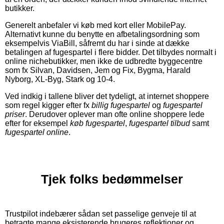
butikker.
Generelt anbefaler vi køb med kort eller MobilePay.
Alternativt kunne du benytte en afbetalingsordning som
eksempelvis ViaBill, såfremt du har i sinde at dække
betalingen af fugespartel i flere bidder. Det tilbydes normalt i
online nichebutikker, men ikke de udbredte byggecentre
som fx Silvan, Davidsen, Jem og Fix, Bygma, Harald
Nyborg, XL-Byg, Stark og 10-4.
Ved indkig i tallene bliver det tydeligt, at internet shoppere
som regel kigger efter fx
billig fugespartel
og
fugespartel
priser
. Derudover oplever man ofte online shoppere lede
efter for eksempel
køb fugespartel
,
fugespartel tilbud
samt
fugespartel online
.
Tjek folks bedømmelser
Trustpilot indebærer sådan set passelige genveje til at
betragte mange eksisterende brugeres reflektioner og