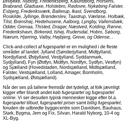
Ølstykke, Nyborg, Frederiksberg, Kalundborg, Horsens,
Brabrand, Gladsaxe, Holstebro, Rødovre, Nykøbing Falster,
Esbjerg, Frederiksværk, Ballerup, Ikast, Svendborg,
Roskilde, Jyllinge, Brønderslev, Taastrup, Værløse, Holbæk,
Tilst, Brønshøj, Hedehusene, Aalborg, Lyngby, Vallensbæk,
Odder, Grenaa, Thisted, Dragør, Næstved, Kolding, Rønne,
Frederikshavn, Birkerød, Ishøj, Rudersdal, Hobro, Søborg,
Nærum, Hjørring, Valby, Højbjerg, Greve, og Odense, .
Click-and-collect af fugespartel er en mulighed i de fleste
områder af landet: Jylland (Sønderjylland, Midtjylland,
Nordjylland, Østjylland, Vestjylland, Syddanmark,
Sydjylland), Fyn (Østfyn, Midtfyn, Nordfyn, Sydfyn, Vestfyn)
og Sjælland (Hovedstaden, Nordsjælland, Midtsjælland,
Falster, Vestsjælland, Lolland, Amager, Bornholm,
Sydsjælland, Østsjælland).
Når der ses på tallene fremstår det tydeligt, at folk jævnligt
kigger efter blandt andet
køb fugespartel
og
fugespartel
online
. Vi ser desuden typisk mennesker kigge efter bl.a.
fugespartel tilbud
,
fugespartel priser
samt
billig fugespartel
,
foruden de udbredte byggecentre som Davidsen, Bauhaus,
Stark, Bygma, Jem og Fix, Silvan, Harald Nyborg, 10-4 og
XL-Byg.