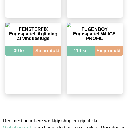
FENSTERFIX
FUGENBOY
Fugespartel til glitning
Fugespartel M/LIGE
af vinduesfuge
PROFIL
39 kr.
Se produkt
119 kr.
Se produkt
Den mest populære værktøjsshop er i øjeblikket
Globaltools.dk
, som har et stort udvalg i værktøj. Desuden er