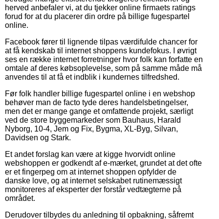
herved anbefaler vi, at du tjekker online firmaets ratings
forud for at du placerer din ordre på billige fugespartel
online.
Facebook fører til lignende tilpas værdifulde chancer for
at få kendskab til internet shoppens kundefokus. I øvrigt
ses en række internet forretninger hvor folk kan forfatte en
omtale af deres købsoplevelse, som på samme måde må
anvendes til at få et indblik i kundernes tilfredshed.
Før folk handler billige fugespartel online i en webshop
behøver man de facto tyde deres handelsbetingelser,
men det er mange gange et omfattende projekt, særligt
ved de store byggemarkeder som Bauhaus, Harald
Nyborg, 10-4, Jem og Fix, Bygma, XL-Byg, Silvan,
Davidsen og Stark.
Et andet forslag kan være at kigge hvorvidt online
webshoppen er godkendt af e-mærket, grundet at det ofte
er et fingerpeg om at internet shoppen opfylder de
danske love, og at internet selskabet rutinemæssigt
monitoreres af eksperter der forstår vedtægterne på
området.
Derudover tilbydes du anledning til opbakning, såfremt