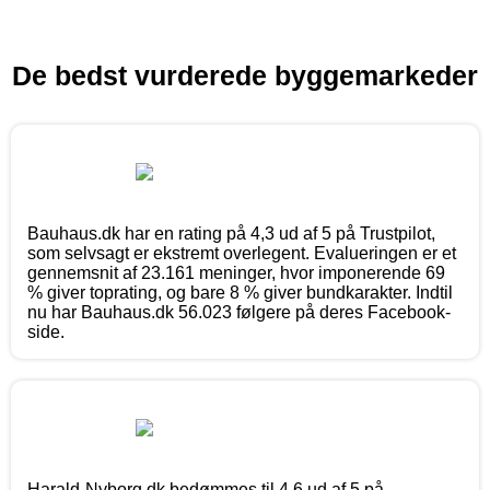
De bedst vurderede byggemarkeder
Bauhaus.dk har en rating på 4,3 ud af 5 på Trustpilot,
som selvsagt er ekstremt overlegent. Evalueringen er et
gennemsnit af 23.161 meninger, hvor imponerende 69
% giver toprating, og bare 8 % giver bundkarakter. Indtil
nu har Bauhaus.dk 56.023 følgere på deres Facebook-
side.
Harald-Nyborg.dk bedømmes til 4,6 ud af 5 på