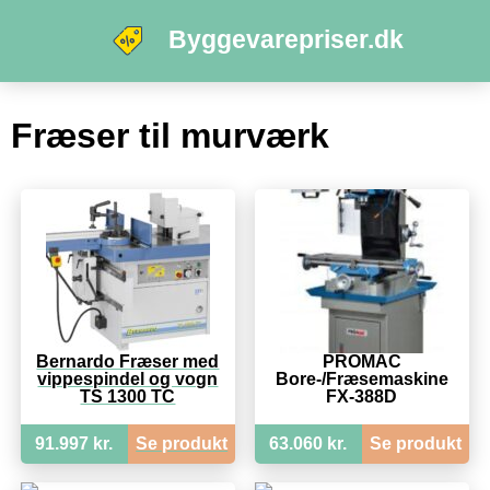
Byggevarepriser.dk
Fræser til murværk
Bernardo Fræser med
PROMAC
vippespindel og vogn
Bore-/Fræsemaskine
TS 1300 TC
FX-388D
91.997 kr.
Se produkt
63.060 kr.
Se produkt