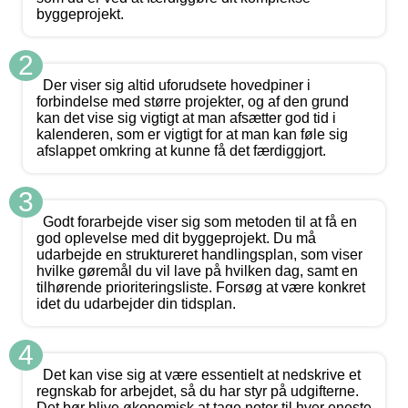
byggeprojekt.
2
Der viser sig altid uforudsete hovedpiner i
forbindelse med større projekter, og af den grund
kan det vise sig vigtigt at man afsætter god tid i
kalenderen, som er vigtigt for at man kan føle sig
afslappet omkring at kunne få det færdiggjort.
3
Godt forarbejde viser sig som metoden til at få en
god oplevelse med dit byggeprojekt. Du må
udarbejde en struktureret handlingsplan, som viser
hvilke gøremål du vil lave på hvilken dag, samt en
tilhørende prioriteringsliste. Forsøg at være konkret
idet du udarbejder din tidsplan.
4
Det kan vise sig at være essentielt at nedskrive et
regnskab for arbejdet, så du har styr på udgifterne.
Det bør blive økonomisk at tage noter til hver eneste