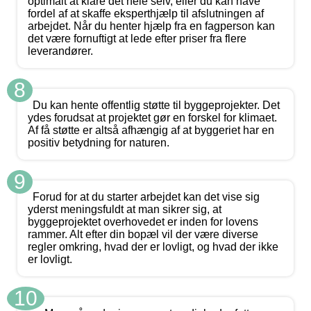
optimalt at klare det hele selv, eller du kan have
fordel af at skaffe eksperthjælp til afslutningen af
arbejdet. Når du henter hjælp fra en fagperson kan
det være fornuftigt at lede efter priser fra flere
leverandører.
8
Du kan hente offentlig støtte til byggeprojekter. Det
ydes forudsat at projektet gør en forskel for klimaet.
Af få støtte er altså afhængig af at byggeriet har en
positiv betydning for naturen.
9
Forud for at du starter arbejdet kan det vise sig
yderst meningsfuldt at man sikrer sig, at
byggeprojektet overhovedet er inden for lovens
rammer. Alt efter din bopæl vil der være diverse
regler omkring, hvad der er lovligt, og hvad der ikke
er lovligt.
10