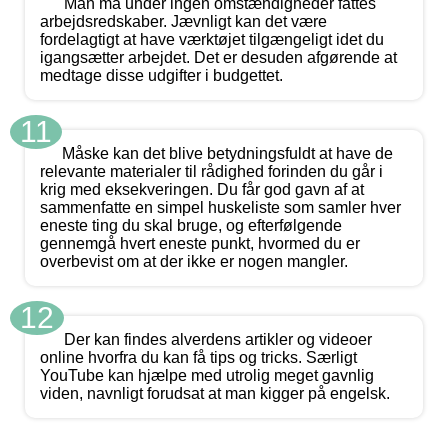
Man må under ingen omstændigheder fattes
arbejdsredskaber. Jævnligt kan det være
fordelagtigt at have værktøjet tilgængeligt idet du
igangsætter arbejdet. Det er desuden afgørende at
medtage disse udgifter i budgettet.
11
Måske kan det blive betydningsfuldt at have de
relevante materialer til rådighed forinden du går i
krig med eksekveringen. Du får god gavn af at
sammenfatte en simpel huskeliste som samler hver
eneste ting du skal bruge, og efterfølgende
gennemgå hvert eneste punkt, hvormed du er
overbevist om at der ikke er nogen mangler.
12
Der kan findes alverdens artikler og videoer
online hvorfra du kan få tips og tricks. Særligt
YouTube kan hjælpe med utrolig meget gavnlig
viden, navnligt forudsat at man kigger på engelsk.