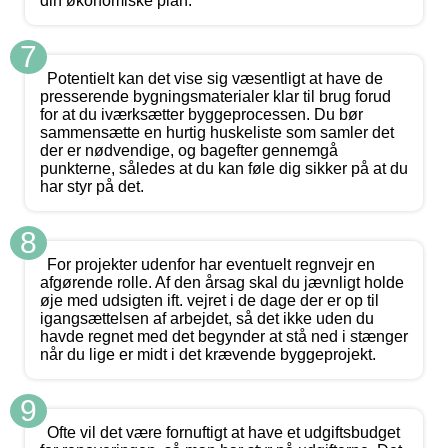
din økonomiske plan.
7
Potentielt kan det vise sig væsentligt at have de
presserende bygningsmaterialer klar til brug forud
for at du iværksætter byggeprocessen. Du bør
sammensætte en hurtig huskeliste som samler det
der er nødvendige, og bagefter gennemgå
punkterne, således at du kan føle dig sikker på at du
har styr på det.
8
For projekter udenfor har eventuelt regnvejr en
afgørende rolle. Af den årsag skal du jævnligt holde
øje med udsigten ift. vejret i de dage der er op til
igangsættelsen af arbejdet, så det ikke uden du
havde regnet med det begynder at stå ned i stænger
når du lige er midt i det krævende byggeprojekt.
9
Ofte vil det være fornuftigt at have et udgiftsbudget