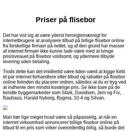
Priser på flisebor
Det har vist sig at være yderst hensigtsmæssigt for
internetbrugere at analysere tilbud på billige flisebor online
fra forskellige firmaer på nettet, og af den grund har masser
af internet firmaer ikke kunne lade være med at tvinge
prisniveauet på flisebor voldsomt, og ydermere tilbyde
levering uden betaling.
Trods dette kan det imidlertid være tiden værd at kigge forbi
et par internet forhandlere efter tilbud og rabatter på flisebor
online forinden du placerer ordren, således at du er tryg ved
at indhente den mindst kostelige pris. Se ikke bare på de
kendte byggemarkeder som Stark, Davidsen, Jem og Fix,
Bauhaus, Harald Nyborg, Bygma, 10-4 og Silvan.
Man bør lige meget hvad være så påpasselig, at når en
internet virksomhed annoncerer billige flisebor online på
tilbud til en pris som virker overordentlig billig, så burde det