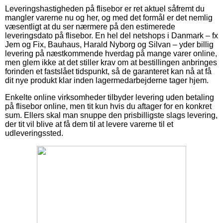
Leveringshastigheden på flisebor er ret aktuel såfremt du
mangler varerne nu og her, og med det formål er det nemlig
væsentligt at du ser nærmere på den estimerede
leveringsdato på flisebor. En hel del netshops i Danmark – fx
Jem og Fix, Bauhaus, Harald Nyborg og Silvan – yder billig
levering på næstkommende hverdag på mange varer online,
men glem ikke at det stiller krav om at bestillingen anbringes
forinden et fastslået tidspunkt, så de garanteret kan nå at få
dit nye produkt klar inden lagermedarbejderne tager hjem.
Enkelte online virksomheder tilbyder levering uden betaling
på flisebor online, men tit kun hvis du aftager for en konkret
sum. Ellers skal man snuppe den prisbilligste slags levering,
der tit vil blive at få dem til at levere varerne til et
udleveringssted.