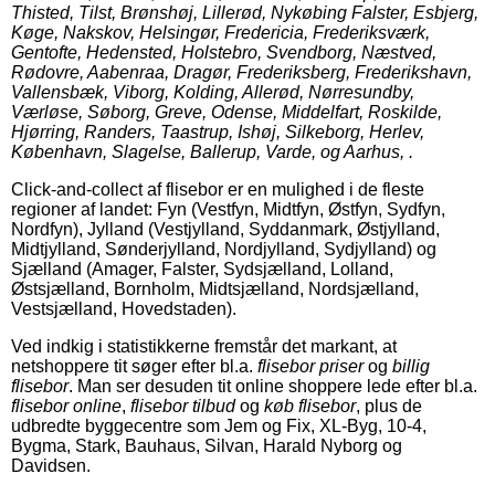
Thisted, Tilst, Brønshøj, Lillerød, Nykøbing Falster, Esbjerg,
Køge, Nakskov, Helsingør, Fredericia, Frederiksværk,
Gentofte, Hedensted, Holstebro, Svendborg, Næstved,
Rødovre, Aabenraa, Dragør, Frederiksberg, Frederikshavn,
Vallensbæk, Viborg, Kolding, Allerød, Nørresundby,
Værløse, Søborg, Greve, Odense, Middelfart, Roskilde,
Hjørring, Randers, Taastrup, Ishøj, Silkeborg, Herlev,
København, Slagelse, Ballerup, Varde, og Aarhus, .
Click-and-collect af flisebor er en mulighed i de fleste
regioner af landet: Fyn (Vestfyn, Midtfyn, Østfyn, Sydfyn,
Nordfyn), Jylland (Vestjylland, Syddanmark, Østjylland,
Midtjylland, Sønderjylland, Nordjylland, Sydjylland) og
Sjælland (Amager, Falster, Sydsjælland, Lolland,
Østsjælland, Bornholm, Midtsjælland, Nordsjælland,
Vestsjælland, Hovedstaden).
Ved indkig i statistikkerne fremstår det markant, at
netshoppere tit søger efter bl.a.
flisebor priser
og
billig
flisebor
. Man ser desuden tit online shoppere lede efter bl.a.
flisebor online
,
flisebor tilbud
og
køb flisebor
, plus de
udbredte byggecentre som Jem og Fix, XL-Byg, 10-4,
Bygma, Stark, Bauhaus, Silvan, Harald Nyborg og
Davidsen.