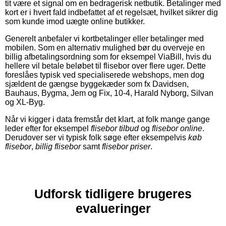
tit være et signal om en bedragerisk netbutik. Betalinger med
kort er i hvert fald indbefattet af et regelsæt, hvilket sikrer dig
som kunde imod uægte online butikker.
Generelt anbefaler vi kortbetalinger eller betalinger med
mobilen. Som en alternativ mulighed bør du overveje en
billig afbetalingsordning som for eksempel ViaBill, hvis du
hellere vil betale beløbet til flisebor over flere uger. Dette
foreslåes typisk ved specialiserede webshops, men dog
sjældent de gængse byggekæder som fx Davidsen,
Bauhaus, Bygma, Jem og Fix, 10-4, Harald Nyborg, Silvan
og XL-Byg.
Når vi kigger i data fremstår det klart, at folk mange gange
leder efter for eksempel
flisebor tilbud
og
flisebor online
.
Derudover ser vi typisk folk søge efter eksempelvis
køb
flisebor
,
billig flisebor
samt
flisebor priser
.
Udforsk tidligere brugeres
evalueringer