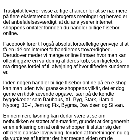
Trustpilot leverer visse ærlige chancer for at se nærmere
på flere eksisterende forbrugeres meninger og herved er
det anbefalelsesværdigt, at du analyserer internet
shoppens omtaler forinden du handler billige flisebor
online.
Facebook fører til også absolut fortræffelige genveje til at
få en idé om internet forhandlerens troværdighed.
Derudover møder vi mange online firmaer hvor man kan
offentliggøre en vurdering af deres køb, som ligeledes
må drages fordel af til afvejning af hvor tilfredse kunderne
er.
Inden nogen handler billige flisebor online på en e-shop
kan man uden tvivl granske shoppens vilkår, det er dog
gerne en tidskrævende opgave, især på de kendte
byggekæder som Bauhaus, XL-Byg, Stark, Harald
Nyborg, 10-4, Jem og Fix, Bygma, Davidsen og Silvan.
En nemmere løsning kan derfor være at se om
netbutikken er støttet af e-mærket, grundet at det generelt
er en erklæring om at online shoppen tilslutter sig den
officielle danske lovgivning, foruden at forretningen nu og
da vurderes af jurister der har megen viden om de