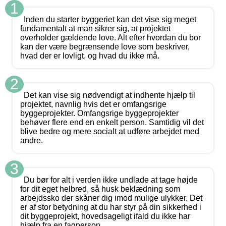
1
Inden du starter byggeriet kan det vise sig meget
fundamentalt at man sikrer sig, at projektet
overholder gældende love. Alt efter hvordan du bor
kan der være begrænsende love som beskriver,
hvad der er lovligt, og hvad du ikke må.
2
Det kan vise sig nødvendigt at indhente hjælp til
projektet, navnlig hvis det er omfangsrige
byggeprojekter. Omfangsrige byggeprojekter
behøver flere end en enkelt person. Samtidig vil det
blive bedre og mere socialt at udføre arbejdet med
andre.
3
Du bør for alt i verden ikke undlade at tage højde
for dit eget helbred, så husk beklædning som
arbejdssko der skåner dig imod mulige ulykker. Det
er af stor betydning at du har styr på din sikkerhed i
dit byggeprojekt, hovedsageligt ifald du ikke har
hjælp fra en fagperson.