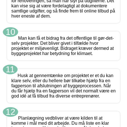
for renoveringen, så man har styr på udgifterne. Det
kan vise sig at være fordelagtigt at dokumentere
samtlige udgifter, og så finde frem til online tilbud på
hver eneste af dem.
10
Man kan få et bidrag fra det offentlige til gør-det-
selv projekter. Det bliver givet i tilfælde hvor
projektet er miljøvenligt. Bidraget kræver dermed at
byggeprojektet har betydning for klimaet.
11
Husk at gennemtænke om projektet er et du kan
klare selv, eller du hellere bør tilkøbe hjælp fra en
fagperson til afslutningen af byggeprocessen. Når
du får hjælp fra en fagperson vil det normalt være en
god idé at få tilbud fra diverse entreprenører.
12
Planlægning vedbliver at være kilden til at
komme i mål med dit arbejde. Du må liste en klar