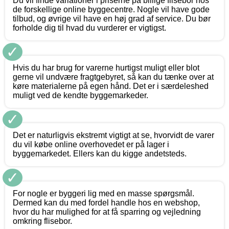
Du vil finde variationer i priserne på billige flisebor hos
de forskellige online byggecentre. Nogle vil have gode
tilbud, og øvrige vil have en høj grad af service. Du bør
forholde dig til hvad du vurderer er vigtigst.
✓
Hvis du har brug for varerne hurtigst muligt eller blot
gerne vil undvære fragtgebyret, så kan du tænke over at
køre materialerne på egen hånd. Det er i særdeleshed
muligt ved de kendte byggemarkeder.
✓
Det er naturligvis ekstremt vigtigt at se, hvorvidt de varer
du vil købe online overhovedet er på lager i
byggemarkedet. Ellers kan du kigge andetsteds.
✓
For nogle er byggeri lig med en masse spørgsmål.
Dermed kan du med fordel handle hos en webshop,
hvor du har mulighed for at få sparring og vejledning
omkring flisebor.