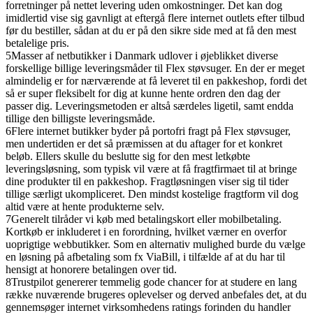
forretninger på nettet levering uden omkostninger. Det kan dog
imidlertid vise sig gavnligt at eftergå flere internet outlets efter tilbud
før du bestiller, sådan at du er på den sikre side med at få den mest
betalelige pris.
5
Masser af netbutikker i Danmark udlover i øjeblikket diverse
forskellige billige leveringsmåder til Flex støvsuger. En der er meget
almindelig er for nærværende at få leveret til en pakkeshop, fordi det
så er super fleksibelt for dig at kunne hente ordren den dag der
passer dig. Leveringsmetoden er altså særdeles ligetil, samt endda
tillige den billigste leveringsmåde.
6
Flere internet butikker byder på portofri fragt på Flex støvsuger,
men undertiden er det så præmissen at du aftager for et konkret
beløb. Ellers skulle du beslutte sig for den mest letkøbte
leveringsløsning, som typisk vil være at få fragtfirmaet til at bringe
dine produkter til en pakkeshop. Fragtløsningen viser sig til tider
tillige særligt ukompliceret. Den mindst kostelige fragtform vil dog
altid være at hente produkterne selv.
7
Generelt tilråder vi køb med betalingskort eller mobilbetaling.
Kortkøb er inkluderet i en forordning, hvilket værner en overfor
uoprigtige webbutikker. Som en alternativ mulighed burde du vælge
en løsning på afbetaling som fx ViaBill, i tilfælde af at du har til
hensigt at honorere betalingen over tid.
8
Trustpilot genererer temmelig gode chancer for at studere en lang
række nuværende brugeres oplevelser og derved anbefales det, at du
gennemsøger internet virksomhedens ratings forinden du handler