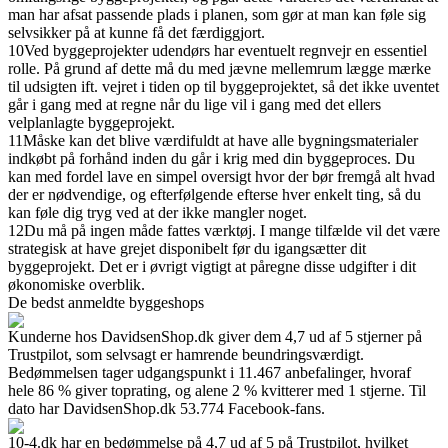
man har afsat passende plads i planen, som gør at man kan føle sig
selvsikker på at kunne få det færdiggjort.
10
Ved byggeprojekter udendørs har eventuelt regnvejr en essentiel
rolle. På grund af dette må du med jævne mellemrum lægge mærke
til udsigten ift. vejret i tiden op til byggeprojektet, så det ikke uventet
går i gang med at regne når du lige vil i gang med det ellers
velplanlagte byggeprojekt.
11
Måske kan det blive værdifuldt at have alle bygningsmaterialer
indkøbt på forhånd inden du går i krig med din byggeproces. Du
kan med fordel lave en simpel oversigt hvor der bør fremgå alt hvad
der er nødvendige, og efterfølgende efterse hver enkelt ting, så du
kan føle dig tryg ved at der ikke mangler noget.
12
Du må på ingen måde fattes værktøj. I mange tilfælde vil det være
strategisk at have grejet disponibelt før du igangsætter dit
byggeprojekt. Det er i øvrigt vigtigt at påregne disse udgifter i dit
økonomiske overblik.
De bedst anmeldte byggeshops
Kunderne hos DavidsenShop.dk giver dem 4,7 ud af 5 stjerner på
Trustpilot, som selvsagt er hamrende beundringsværdigt.
Bedømmelsen tager udgangspunkt i 11.467 anbefalinger, hvoraf
hele 86 % giver toprating, og alene 2 % kvitterer med 1 stjerne. Til
dato har DavidsenShop.dk 53.774 Facebook-fans.
10-4.dk har en bedømmelse på 4,7 ud af 5 på Trustpilot, hvilket