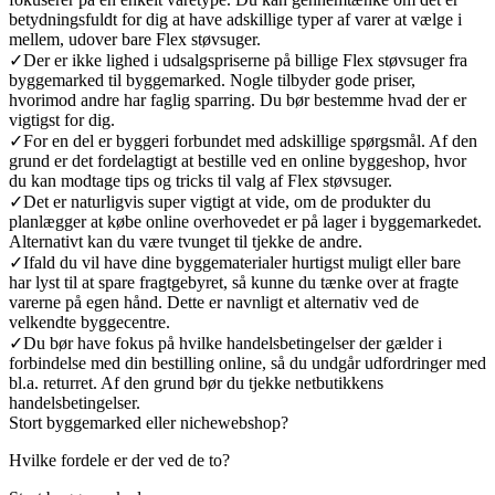
betydningsfuldt for dig at have adskillige typer af varer at vælge i
mellem, udover bare Flex støvsuger.
✓
Der er ikke lighed i udsalgspriserne på billige Flex støvsuger fra
byggemarked til byggemarked. Nogle tilbyder gode priser,
hvorimod andre har faglig sparring. Du bør bestemme hvad der er
vigtigst for dig.
✓
For en del er byggeri forbundet med adskillige spørgsmål. Af den
grund er det fordelagtigt at bestille ved en online byggeshop, hvor
du kan modtage tips og tricks til valg af Flex støvsuger.
✓
Det er naturligvis super vigtigt at vide, om de produkter du
planlægger at købe online overhovedet er på lager i byggemarkedet.
Alternativt kan du være tvunget til tjekke de andre.
✓
Ifald du vil have dine byggematerialer hurtigst muligt eller bare
har lyst til at spare fragtgebyret, så kunne du tænke over at fragte
varerne på egen hånd. Dette er navnligt et alternativ ved de
velkendte byggecentre.
✓
Du bør have fokus på hvilke handelsbetingelser der gælder i
forbindelse med din bestilling online, så du undgår udfordringer med
bl.a. returret. Af den grund bør du tjekke netbutikkens
handelsbetingelser.
Stort byggemarked eller nichewebshop?
Hvilke fordele er der ved de to?