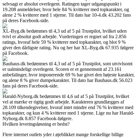
selvsagt er absolut overlegent. Ratingen tager udgangspunkt i
19.208 anmeldelser, hvor hele 84 % kvitterer med topkarakter, og
alene 2 % kvitterer med 1 stjerne. Til dato har 10-4.dk 43.202 fans
på deres Facebook-side.
XL-Byg.dk bedømmes til 4,3 ud af 5 på Trustpilot, hvilket uden
tvivl er absolut godt arbejde. Vurderingen er regnet ud fra 2.856
ratings, hvoraf hele 59 % kvitterer med topkarakter, og blot 9 %
giver den dårligste rating. Nu og her har XL-Byg.dk 67.935 følgere
på Facebook.
Bauhaus.dk bedømmes til 4,3 ud af 5 på Trustpilot, som utvivlsomt
er ualmindeligt overlegent. Scoren er et gennemsnit af 23.161
anbefalinger, hvor imponerende 69 % har givet den højeste karakter,
og alene 8 % giver dumpekarakter. Til dato har Bauhaus.dk 56.023
fans på deres Facebook-side.
Harald-Nyborg.dk bedømmes til 4,6 ud af 5 på Trustpilot, hvilket
vel at mærke er rigtig godt arbejde. Karakteren grundlægges af
28.109 tilkendegivelser, hvoraf intet mindre end 76 % kvitterer med
topkarakter, og kun 4 % kvitterer med 1 stjerne. Lige nu har Harald-
Nyborg.dk 8.857 Facebook-følgere.
Hvilken leveringsløsning er bedst?
Flere internet outlets yder i øjeblikket mange forskellige billige