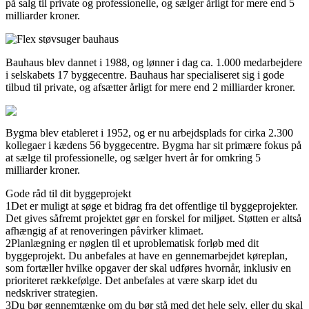
på salg til private og professionelle, og sælger årligt for mere end 5
milliarder kroner.
Bauhaus blev dannet i 1988, og lønner i dag ca. 1.000 medarbejdere
i selskabets 17 byggecentre. Bauhaus har specialiseret sig i gode
tilbud til private, og afsætter årligt for mere end 2 milliarder kroner.
Bygma blev etableret i 1952, og er nu arbejdsplads for cirka 2.300
kollegaer i kædens 56 byggecentre. Bygma har sit primære fokus på
at sælge til professionelle, og sælger hvert år for omkring 5
milliarder kroner.
Gode råd til dit byggeprojekt
1
Det er muligt at søge et bidrag fra det offentlige til byggeprojekter.
Det gives såfremt projektet gør en forskel for miljøet. Støtten er altså
afhængig af at renoveringen påvirker klimaet.
2
Planlægning er nøglen til et uproblematisk forløb med dit
byggeprojekt. Du anbefales at have en gennemarbejdet køreplan,
som fortæller hvilke opgaver der skal udføres hvornår, inklusiv en
prioriteret rækkefølge. Det anbefales at være skarp idet du
nedskriver strategien.
3
Du bør gennemtænke om du bør stå med det hele selv, eller du skal