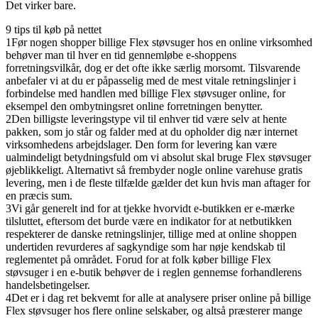
Det virker bare.
9 tips til køb på nettet
1
Før nogen shopper billige Flex støvsuger hos en online virksomhed
behøver man til hver en tid gennemløbe e-shoppens
forretningsvilkår, dog er det ofte ikke særlig morsomt. Tilsvarende
anbefaler vi at du er påpasselig med de mest vitale retningslinjer i
forbindelse med handlen med billige Flex støvsuger online, for
eksempel den ombytningsret online forretningen benytter.
2
Den billigste leveringstype vil til enhver tid være selv at hente
pakken, som jo står og falder med at du opholder dig nær internet
virksomhedens arbejdslager. Den form for levering kan være
ualmindeligt betydningsfuld om vi absolut skal bruge Flex støvsuger
øjeblikkeligt. Alternativt så frembyder nogle online varehuse gratis
levering, men i de fleste tilfælde gælder det kun hvis man aftager for
en præcis sum.
3
Vi går generelt ind for at tjekke hvorvidt e-butikken er e-mærke
tilsluttet, eftersom det burde være en indikator for at netbutikken
respekterer de danske retningslinjer, tillige med at online shoppen
undertiden revurderes af sagkyndige som har nøje kendskab til
reglementet på området. Forud for at folk køber billige Flex
støvsuger i en e-butik behøver de i reglen gennemse forhandlerens
handelsbetingelser.
4
Det er i dag ret bekvemt for alle at analysere priser online på billige
Flex støvsuger hos flere online selskaber, og altså præsterer mange