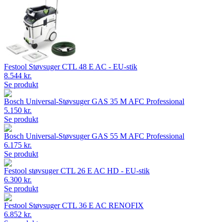
Festool Støvsuger CTL 48 E AC - EU-stik
8.544 kr.
Se produkt
Bosch Universal-Støvsuger GAS 35 M AFC Professional
5.150 kr.
Se produkt
Bosch Universal-Støvsuger GAS 55 M AFC Professional
6.175 kr.
Se produkt
Festool støvsuger CTL 26 E AC HD - EU-stik
6.300 kr.
Se produkt
Festool Støvsuger CTL 36 E AC RENOFIX
6.852 kr.