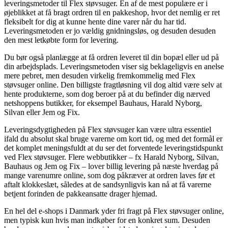
leveringsmetoder til Flex støvsuger. En af de mest populære er i
øjeblikket at få bragt ordren til en pakkeshop, hvor det nemlig er ret
fleksibelt for dig at kunne hente dine varer når du har tid.
Leveringsmetoden er jo vældig gnidningsløs, og desuden desuden
den mest letkøbte form for levering.
Du bør også planlægge at få ordren leveret til din bopæl eller ud på
din arbejdsplads. Leveringsmetoden viser sig beklageligvis en anelse
mere pebret, men desuden virkelig fremkommelig med Flex
støvsuger online. Den billigste fragtløsning vil dog altid være selv at
hente produkterne, som dog beroer på at du befinder dig nærved
netshoppens butikker, for eksempel Bauhaus, Harald Nyborg,
Silvan eller Jem og Fix.
Leveringsdygtigheden på Flex støvsuger kan være ultra essentiel
ifald du absolut skal bruge varerne om kort tid, og med det formål er
det komplet meningsfuldt at du ser det forventede leveringstidspunkt
ved Flex støvsuger. Flere webbutikker – fx Harald Nyborg, Silvan,
Bauhaus og Jem og Fix – lover billig levering på næste hverdag på
mange varenumre online, som dog påkræver at ordren laves før et
aftalt klokkeslæt, således at de sandsynligvis kan nå at få varerne
betjent forinden de pakkeansatte drager hjemad.
En hel del e-shops i Danmark yder fri fragt på Flex støvsuger online,
men typisk kun hvis man indkøber for en konkret sum. Desuden