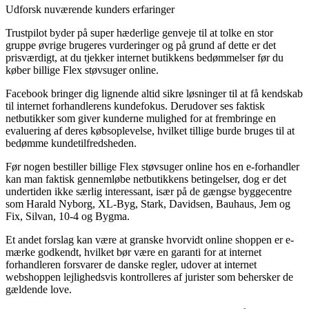
Udforsk nuværende kunders erfaringer
Trustpilot byder på super hæderlige genveje til at tolke en stor
gruppe øvrige brugeres vurderinger og på grund af dette er det
prisværdigt, at du tjekker internet butikkens bedømmelser før du
køber billige Flex støvsuger online.
Facebook bringer dig lignende altid sikre løsninger til at få kendskab
til internet forhandlerens kundefokus. Derudover ses faktisk
netbutikker som giver kunderne mulighed for at frembringe en
evaluering af deres købsoplevelse, hvilket tillige burde bruges til at
bedømme kundetilfredsheden.
Før nogen bestiller billige Flex støvsuger online hos en e-forhandler
kan man faktisk gennemløbe netbutikkens betingelser, dog er det
undertiden ikke særlig interessant, især på de gængse byggecentre
som Harald Nyborg, XL-Byg, Stark, Davidsen, Bauhaus, Jem og
Fix, Silvan, 10-4 og Bygma.
Et andet forslag kan være at granske hvorvidt online shoppen er e-
mærke godkendt, hvilket bør være en garanti for at internet
forhandleren forsvarer de danske regler, udover at internet
webshoppen lejlighedsvis kontrolleres af jurister som behersker de
gældende love.