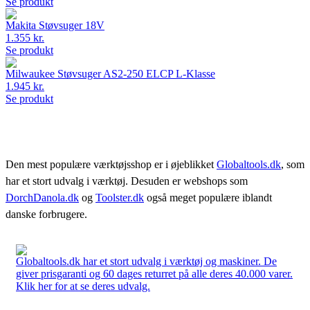
Se produkt
Makita Støvsuger 18V
1.355 kr.
Se produkt
Milwaukee Støvsuger AS2-250 ELCP L-Klasse
1.945 kr.
Se produkt
Den mest populære værktøjsshop er i øjeblikket
Globaltools.dk
, som
har et stort udvalg i værktøj. Desuden er webshops som
DorchDanola.dk
og
Toolster.dk
også meget populære iblandt
danske forbrugere.
Globaltools.dk har et stort udvalg i værktøj og maskiner. De
giver prisgaranti og 60 dages returret på alle deres 40.000 varer.
Klik her for at se deres udvalg.