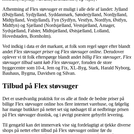
Afhentning af Flex støvsuger er muligt i alle dele af landet: Jylland
(Østjylland, Sydjylland, Syddanmark, Sønderjylland, Nordjylland,
Midtjylland, Vestjylland), Fyn (Sydfyn, Vestfyn, Nordfyn, Østfyn,
Midtfyn) og Sjælland (Nordsjælland, Vestsjælland, Amager,
Sydsjælland, Falster, Midtsjælland, Østsjælland, Lolland,
Hovedstaden, Bornholm).
Ved indkig i data er det markant, at folk som regel søger efter blandt
andet
Flex støvsuger priser
og
Flex støvsuger online
. Derudover
oplever vi tit folk efterspørge blandt andet
billig Flex støvsuger
,
Flex
støvsuger tilbud
samt
køb Flex støvsuger
, foruden de store
byggecentre som 10-4, Jem og Fix, XL-Byg, Stark, Harald Nyborg,
Bauhaus, Bygma, Davidsen og Silvan.
Tilbud på Flex støvsuger
Det er usædvanlig praktisk for os alle at finde de bedste priser på
billige Flex støvsuger online hos flere internet varehuse, og følgelig
har mange butikker på nettet set sig nødsaget til at nedbringe prisen
på Flex støvsuger drastisk, og i øvrigt præstere gebyrfri levering.
Til gengæld kan det immervæk vise sig fordelagtigt at tjekke diverse
shops på nettet efter tilbud på Flex støvsuger online før du