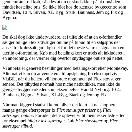
gennemfører dit køb, således at du er skudsikker på at opnå den
mindst kostelige pris. Se ikke blot hos de gængse byggecentre som
Davidsen, 10-4, Silvan, XL-Byg, Stark, Bauhaus, Jem og Fix og
Bygma.
Du skal dog ikke undervurdere, at i tilfælde af at en e-forhandler
sælger billige Flex støvsuger online på tilbud til en salgspris der
anses for kolossalt god, bør det for det meste være et signal om en
uærlig e-forretning. Køb med betalingskort er trods alt inkluderet i
en anordning, der værner dig overfor snydagtige outlets på nettet.
Vi anbefaler generelt bestillinger med betalingskort eller MobilePay.
Alternativt kan du anvende en afdragsløsning fra eksempelvis
ViaBill, når du hellere vil honorere regningen på Flex støvsuger
senere. Det tilbydes normalt hos niche netbutikker, men ikke de
gængse byggemarkeder som eksempelvis Harald Nyborg, 10-4,
Bauhaus, Bygma, Silvan, XL-Byg, Stark og Jem og Fix.
Når man kigger i statistikkerne bliver det klart, at netshoppere
mange gange efterspørger fx
Flex støvsuger priser
og
Flex
støvsuger online
. Foruden dette oplever vi tit mennesker lede efter
for eksempel
billig Flex støvsuger
,
køb Flex støvsuger
og
Flex
støvsuger tilbud
.