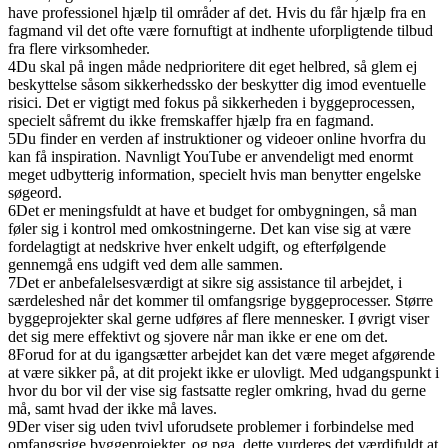
have professionel hjælp til områder af det. Hvis du får hjælp fra en
fagmand vil det ofte være fornuftigt at indhente uforpligtende tilbud
fra flere virksomheder.
4
Du skal på ingen måde nedprioritere dit eget helbred, så glem ej
beskyttelse såsom sikkerhedssko der beskytter dig imod eventuelle
risici. Det er vigtigt med fokus på sikkerheden i byggeprocessen,
specielt såfremt du ikke fremskaffer hjælp fra en fagmand.
5
Du finder en verden af instruktioner og videoer online hvorfra du
kan få inspiration. Navnligt YouTube er anvendeligt med enormt
meget udbytterig information, specielt hvis man benytter engelske
søgeord.
6
Det er meningsfuldt at have et budget for ombygningen, så man
føler sig i kontrol med omkostningerne. Det kan vise sig at være
fordelagtigt at nedskrive hver enkelt udgift, og efterfølgende
gennemgå ens udgift ved dem alle sammen.
7
Det er anbefalelsesværdigt at sikre sig assistance til arbejdet, i
særdeleshed når det kommer til omfangsrige byggeprocesser. Større
byggeprojekter skal gerne udføres af flere mennesker. I øvrigt viser
det sig mere effektivt og sjovere når man ikke er ene om det.
8
Forud for at du igangsætter arbejdet kan det være meget afgørende
at være sikker på, at dit projekt ikke er ulovligt. Med udgangspunkt i
hvor du bor vil der vise sig fastsatte regler omkring, hvad du gerne
må, samt hvad der ikke må laves.
9
Der viser sig uden tvivl uforudsete problemer i forbindelse med
omfangsrige byggeprojekter, og pga. dette vurderes det værdifuldt at