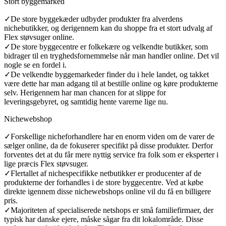
Stort byggemarked
✓
De store byggekæder udbyder produkter fra alverdens
nichebutikker, og derigennem kan du shoppe fra et stort udvalg af
Flex støvsuger online.
✓
De store byggecentre er folkekære og velkendte butikker, som
bidrager til en tryghedsfornemmelse når man handler online. Det vil
nogle se en fordel i.
✓
De velkendte byggemarkeder finder du i hele landet, og takket
være dette har man adgang til at bestille online og køre produkterne
selv. Herigennem har man chancen for at slippe for
leveringsgebyret, og samtidig hente varerne lige nu.
Nichewebshop
✓
Forskellige nicheforhandlere har en enorm viden om de varer de
sælger online, da de fokuserer specifikt på disse produkter. Derfor
forventes det at du får mere nyttig service fra folk som er eksperter i
lige præcis Flex støvsuger.
✓
Flertallet af nichespecifikke netbutikker er producenter af de
produkterne der forhandles i de store byggecentre. Ved at købe
direkte igennem disse nichewebshops online vil du få en billigere
pris.
✓
Majoriteten af specialiserede netshops er små familiefirmaer, der
typisk har danske ejere, måske sågar fra dit lokalområde. Disse