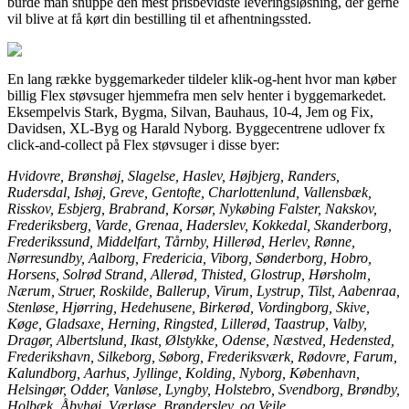
burde man snuppe den mest prisbevidste leveringsløsning, der gerne
vil blive at få kørt din bestilling til et afhentningssted.
En lang række byggemarkeder tildeler klik-og-hent hvor man køber
billig Flex støvsuger hjemmefra men selv henter i byggemarkedet.
Eksempelvis Stark, Bygma, Silvan, Bauhaus, 10-4, Jem og Fix,
Davidsen, XL-Byg og Harald Nyborg. Byggecentrene udlover fx
click-and-collect på Flex støvsuger i disse byer:
Hvidovre, Brønshøj, Slagelse, Haslev, Højbjerg, Randers,
Rudersdal, Ishøj, Greve, Gentofte, Charlottenlund, Vallensbæk,
Risskov, Esbjerg, Brabrand, Korsør, Nykøbing Falster, Nakskov,
Frederiksberg, Varde, Grenaa, Haderslev, Kokkedal, Skanderborg,
Frederikssund, Middelfart, Tårnby, Hillerød, Herlev, Rønne,
Nørresundby, Aalborg, Fredericia, Viborg, Sønderborg, Hobro,
Horsens, Solrød Strand, Allerød, Thisted, Glostrup, Hørsholm,
Nærum, Struer, Roskilde, Ballerup, Virum, Lystrup, Tilst, Aabenraa,
Stenløse, Hjørring, Hedehusene, Birkerød, Vordingborg, Skive,
Køge, Gladsaxe, Herning, Ringsted, Lillerød, Taastrup, Valby,
Dragør, Albertslund, Ikast, Ølstykke, Odense, Næstved, Hedensted,
Frederikshavn, Silkeborg, Søborg, Frederiksværk, Rødovre, Farum,
Kalundborg, Aarhus, Jyllinge, Kolding, Nyborg, København,
Helsingør, Odder, Vanløse, Lyngby, Holstebro, Svendborg, Brøndby,
Holbæk, Åbyhøj, Værløse, Brønderslev, og Vejle, .