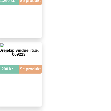
1.260 kr.
Se produkt
Drejekip vindue i træ,
009213
200 kr.
Se produkt