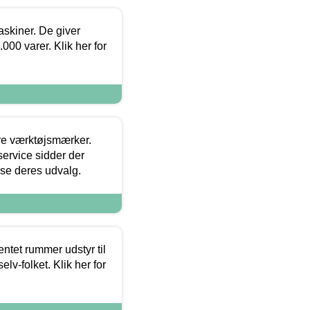
askiner. De giver
000 varer. Klik her for
ore værktøjsmærker.
ervice sidder der
t se deres udvalg.
entet rummer udstyr til
lv-folket. Klik her for