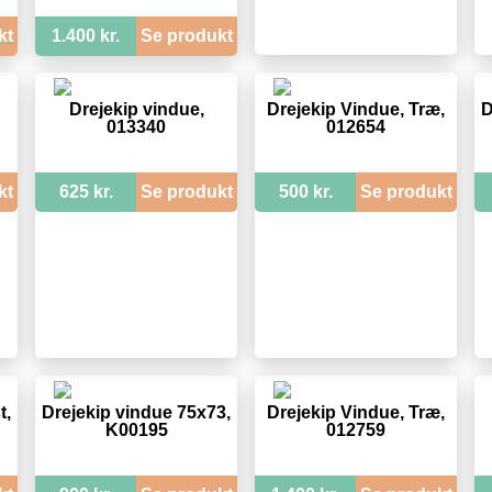
kt
1.400 kr.
Se produkt
Drejekip vindue,
Drejekip Vindue, Træ,
D
013340
012654
kt
625 kr.
Se produkt
500 kr.
Se produkt
t,
Drejekip vindue 75x73,
Drejekip Vindue, Træ,
K00195
012759