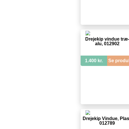
Drejekip vindue træ
alu, 012902
1.400 kr.
Se produ
Drejekip Vindue, Plas
012789