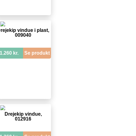
rejekip vindue i plast,
009040
1.260 kr.
Se produkt
Drejekip vindue,
012916