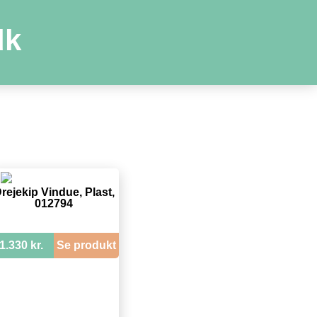
dk
rejekip Vindue, Plast,
012794
1.330 kr.
Se produkt