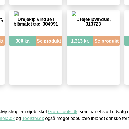
t,
Drejekip vindue i
Drejekipvindue,
blåmalet træ, 004991
013723
kt
900 kr.
Se produkt
1.313 kr.
Se produkt
øjsshop er i øjeblikket
Globaltools.dk
, som har et stort udvalg
nola.dk
og
Toolster.dk
også meget populære iblandt danske for