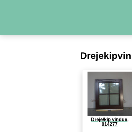
Drejekipvi
Dreje/kip vindue,
014277