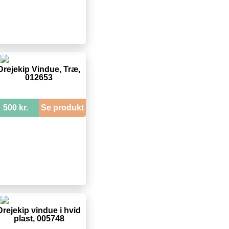
Drejekip Vindue, Træ,
012653
500 kr.
Se produkt
Drejekip vindue i hvid
plast, 005748