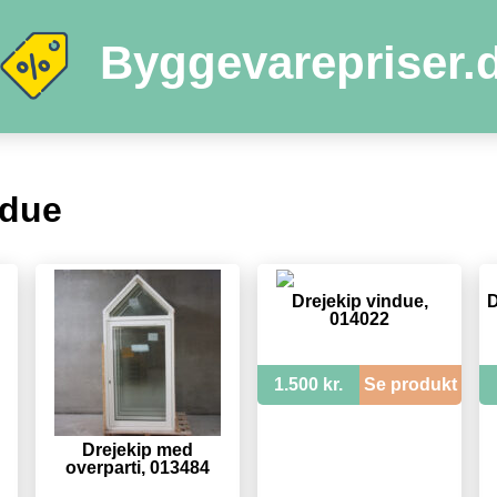
Byggevarepriser.
ndue
Drejekip vindue,
D
014022
1.500 kr.
Se produkt
Drejekip med
overparti, 013484