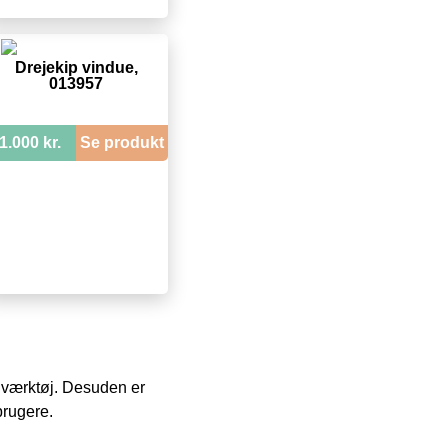
Drejekip vindue,
013957
1.000 kr.
Se produkt
 i værktøj. Desuden er
brugere.