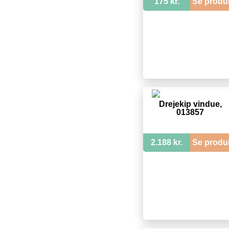
175 kr.
Se produ
Drejekip vindue,
013857
2.188 kr.
Se produ