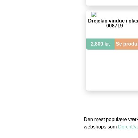
Drejekip vindue i plas
008719
2.800 kr.
Se produ
Den mest populære værkt
webshops som
DorchDa