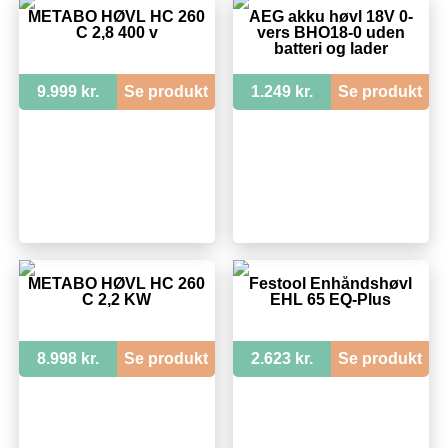
METABO HØVL HC 260
AEG akku høvl 18V 0-
C 2,8 400 v
vers BHO18-0 uden
batteri og lader
9.999 kr.
Se produkt
1.249 kr.
Se produkt
METABO HØVL HC 260
Festool Énhåndshøvl
C 2,2 KW
EHL 65 EQ-Plus
8.998 kr.
Se produkt
2.623 kr.
Se produkt