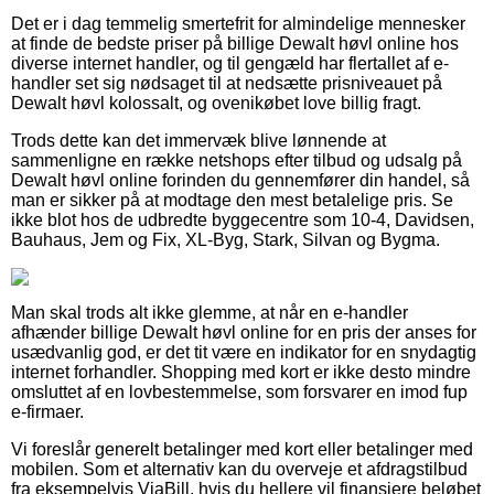
Det er i dag temmelig smertefrit for almindelige mennesker
at finde de bedste priser på billige Dewalt høvl online hos
diverse internet handler, og til gengæld har flertallet af e-
handler set sig nødsaget til at nedsætte prisniveauet på
Dewalt høvl kolossalt, og ovenikøbet love billig fragt.
Trods dette kan det immervæk blive lønnende at
sammenligne en række netshops efter tilbud og udsalg på
Dewalt høvl online forinden du gennemfører din handel, så
man er sikker på at modtage den mest betalelige pris. Se
ikke blot hos de udbredte byggecentre som 10-4, Davidsen,
Bauhaus, Jem og Fix, XL-Byg, Stark, Silvan og Bygma.
Man skal trods alt ikke glemme, at når en e-handler
afhænder billige Dewalt høvl online for en pris der anses for
usædvanlig god, er det tit være en indikator for en snydagtig
internet forhandler. Shopping med kort er ikke desto mindre
omsluttet af en lovbestemmelse, som forsvarer en imod fup
e-firmaer.
Vi foreslår generelt betalinger med kort eller betalinger med
mobilen. Som et alternativ kan du overveje et afdragstilbud
fra eksempelvis ViaBill, hvis du hellere vil finansiere beløbet