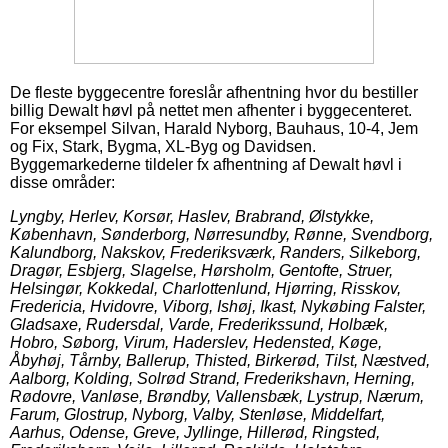
De fleste byggecentre foreslår afhentning hvor du bestiller
billig Dewalt høvl på nettet men afhenter i byggecenteret.
For eksempel Silvan, Harald Nyborg, Bauhaus, 10-4, Jem
og Fix, Stark, Bygma, XL-Byg og Davidsen.
Byggemarkederne tildeler fx afhentning af Dewalt høvl i
disse områder:
Lyngby, Herlev, Korsør, Haslev, Brabrand, Ølstykke,
København, Sønderborg, Nørresundby, Rønne, Svendborg,
Kalundborg, Nakskov, Frederiksværk, Randers, Silkeborg,
Dragør, Esbjerg, Slagelse, Hørsholm, Gentofte, Struer,
Helsingør, Kokkedal, Charlottenlund, Hjørring, Risskov,
Fredericia, Hvidovre, Viborg, Ishøj, Ikast, Nykøbing Falster,
Gladsaxe, Rudersdal, Varde, Frederikssund, Holbæk,
Hobro, Søborg, Virum, Haderslev, Hedensted, Køge,
Åbyhøj, Tårnby, Ballerup, Thisted, Birkerød, Tilst, Næstved,
Aalborg, Kolding, Solrød Strand, Frederikshavn, Herning,
Rødovre, Vanløse, Brøndby, Vallensbæk, Lystrup, Nærum,
Farum, Glostrup, Nyborg, Valby, Stenløse, Middelfart,
Aarhus, Odense, Greve, Jyllinge, Hillerød, Ringsted,