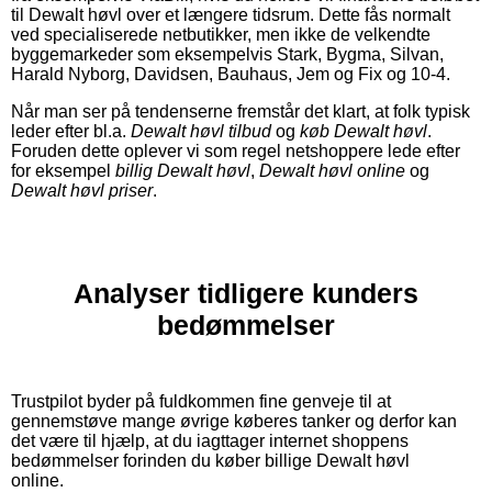
til Dewalt høvl over et længere tidsrum. Dette fås normalt
ved specialiserede netbutikker, men ikke de velkendte
byggemarkeder som eksempelvis Stark, Bygma, Silvan,
Harald Nyborg, Davidsen, Bauhaus, Jem og Fix og 10-4.
Når man ser på tendenserne fremstår det klart, at folk typisk
leder efter bl.a.
Dewalt høvl tilbud
og
køb Dewalt høvl
.
Foruden dette oplever vi som regel netshoppere lede efter
for eksempel
billig Dewalt høvl
,
Dewalt høvl online
og
Dewalt høvl priser
.
Analyser tidligere kunders
bedømmelser
Trustpilot byder på fuldkommen fine genveje til at
gennemstøve mange øvrige køberes tanker og derfor kan
det være til hjælp, at du iagttager internet shoppens
bedømmelser forinden du køber billige Dewalt høvl
online.