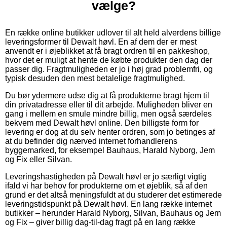
vælge?
En række online butikker udlover til alt held alverdens billige
leveringsformer til Dewalt høvl. En af dem der er mest
anvendt er i øjeblikket at få bragt ordren til en pakkeshop,
hvor det er muligt at hente de købte produkter den dag der
passer dig. Fragtmuligheden er jo i høj grad problemfri, og
typisk desuden den mest betalelige fragtmulighed.
Du bør ydermere udse dig at få produkterne bragt hjem til
din privatadresse eller til dit arbejde. Muligheden bliver en
gang i mellem en smule mindre billig, men også særdeles
bekvem med Dewalt høvl online. Den billigste form for
levering er dog at du selv henter ordren, som jo betinges af
at du befinder dig nærved internet forhandlerens
byggemarked, for eksempel Bauhaus, Harald Nyborg, Jem
og Fix eller Silvan.
Leveringshastigheden på Dewalt høvl er jo særligt vigtig
ifald vi har behov for produkterne om et øjeblik, så af den
grund er det altså meningsfuldt at du studerer det estimerede
leveringstidspunkt på Dewalt høvl. En lang række internet
butikker – herunder Harald Nyborg, Silvan, Bauhaus og Jem
og Fix – giver billig dag-til-dag fragt på en lang række