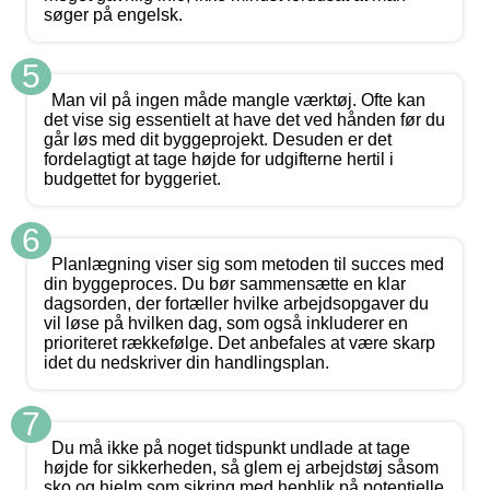
søger på engelsk.
5
Man vil på ingen måde mangle værktøj. Ofte kan
det vise sig essentielt at have det ved hånden før du
går løs med dit byggeprojekt. Desuden er det
fordelagtigt at tage højde for udgifterne hertil i
budgettet for byggeriet.
6
Planlægning viser sig som metoden til succes med
din byggeproces. Du bør sammensætte en klar
dagsorden, der fortæller hvilke arbejdsopgaver du
vil løse på hvilken dag, som også inkluderer en
prioriteret rækkefølge. Det anbefales at være skarp
idet du nedskriver din handlingsplan.
7
Du må ikke på noget tidspunkt undlade at tage
højde for sikkerheden, så glem ej arbejdstøj såsom
sko og hjelm som sikring med henblik på potentielle