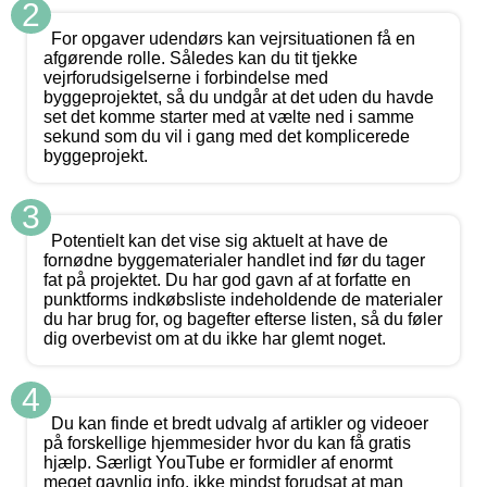
2
For opgaver udendørs kan vejrsituationen få en
afgørende rolle. Således kan du tit tjekke
vejrforudsigelserne i forbindelse med
byggeprojektet, så du undgår at det uden du havde
set det komme starter med at vælte ned i samme
sekund som du vil i gang med det komplicerede
byggeprojekt.
3
Potentielt kan det vise sig aktuelt at have de
fornødne byggematerialer handlet ind før du tager
fat på projektet. Du har god gavn af at forfatte en
punktforms indkøbsliste indeholdende de materialer
du har brug for, og bagefter efterse listen, så du føler
dig overbevist om at du ikke har glemt noget.
4
Du kan finde et bredt udvalg af artikler og videoer
på forskellige hjemmesider hvor du kan få gratis
hjælp. Særligt YouTube er formidler af enormt
meget gavnlig info, ikke mindst forudsat at man