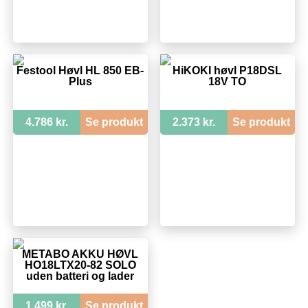
Festool Høvl HL 850 EB-
HiKOKI høvl P18DSL
Plus
18V TO
4.786 kr.
Se produkt
2.373 kr.
Se produkt
METABO AKKU HØVL
HO18LTX20-82 SOLO
uden batteri og lader
1.499 kr.
Se produkt