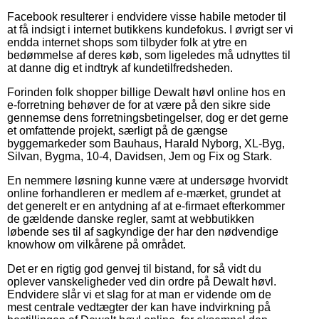
Facebook resulterer i endvidere visse habile metoder til
at få indsigt i internet butikkens kundefokus. I øvrigt ser vi
endda internet shops som tilbyder folk at ytre en
bedømmelse af deres køb, som ligeledes må udnyttes til
at danne dig et indtryk af kundetilfredsheden.
Forinden folk shopper billige Dewalt høvl online hos en
e-forretning behøver de for at være på den sikre side
gennemse dens forretningsbetingelser, dog er det gerne
et omfattende projekt, særligt på de gængse
byggemarkeder som Bauhaus, Harald Nyborg, XL-Byg,
Silvan, Bygma, 10-4, Davidsen, Jem og Fix og Stark.
En nemmere løsning kunne være at undersøge hvorvidt
online forhandleren er medlem af e-mærket, grundet at
det generelt er en antydning af at e-firmaet efterkommer
de gældende danske regler, samt at webbutikken
løbende ses til af sagkyndige der har den nødvendige
knowhow om vilkårene på området.
Det er en rigtig god genvej til bistand, for så vidt du
oplever vanskeligheder ved din ordre på Dewalt høvl.
Endvidere slår vi et slag for at man er vidende om de
mest centrale vedtægter der kan have indvirkning på