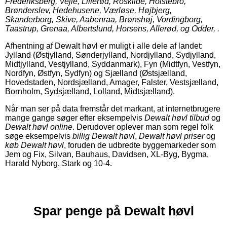
Frederiksberg, Vejle, Lillerød, Roskilde, Holstebro,
Brønderslev, Hedehusene, Værløse, Højbjerg,
Skanderborg, Skive, Aabenraa, Brønshøj, Vordingborg,
Taastrup, Grenaa, Albertslund, Horsens, Allerød, og Odder, .
Afhentning af Dewalt høvl er muligt i alle dele af landet:
Jylland (Østjylland, Sønderjylland, Nordjylland, Sydjylland,
Midtjylland, Vestjylland, Syddanmark), Fyn (Midtfyn, Vestfyn,
Nordfyn, Østfyn, Sydfyn) og Sjælland (Østsjælland,
Hovedstaden, Nordsjælland, Amager, Falster, Vestsjælland,
Bornholm, Sydsjælland, Lolland, Midtsjælland).
Når man ser på data fremstår det markant, at internetbrugere
mange gange søger efter eksempelvis
Dewalt høvl tilbud
og
Dewalt høvl online
. Derudover oplever man som regel folk
søge eksempelvis
billig Dewalt høvl
,
Dewalt høvl priser
og
køb Dewalt høvl
, foruden de udbredte byggemarkeder som
Jem og Fix, Silvan, Bauhaus, Davidsen, XL-Byg, Bygma,
Harald Nyborg, Stark og 10-4.
Spar penge på Dewalt høvl