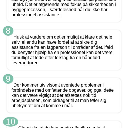
uheld. Det er afgørende med fokus på sikkerheden i
byggeprocessen, i særdeleshed når du ikke har
professionel assistance.
8
Husk at vurdere om det er muligt at klare det hele
selv, eller du kan have fordel af at sikre dig
assistance fra en fagperson til områder af det. Ifald
du benytter hjælp fra en professionel kan det være
fornuftigt at lede efter forslag fra en håndfuld
leverandører.
9
Der kommer utvivlsomt uventede problemer i
forbindelse med omfattende opgaver, og pga. dette
kan det være vigtigt at der afsættes nok tid i
arbejdsplanen, som bidrager til at man føler sig
ubekymret om at komme i mål.
10
Glem ikke at du kan hente offentlig støtte til