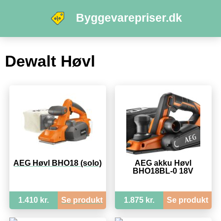
Byggevarepriser.dk
Dewalt Høvl
AEG Høvl BHO18 (solo)
AEG akku Høvl
BHO18BL-0 18V
1.410 kr.
Se produkt
1.875 kr.
Se produkt