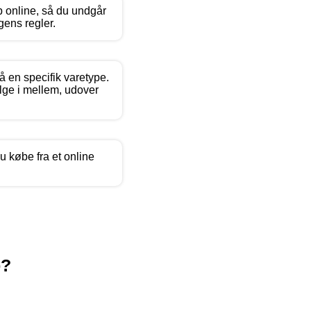
b online, så du undgår
ens regler.
 en specifik varetype.
ælge i mellem, udover
 købe fra et online
p?