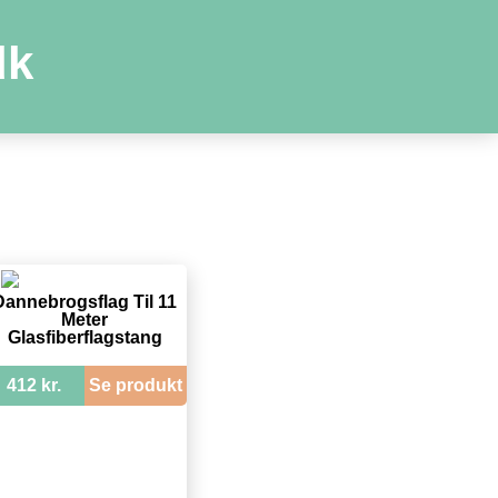
dk
Dannebrogsflag Til 11
Meter
Glasfiberflagstang
412 kr.
Se produkt