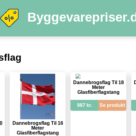
Byggevarepriser.
sflag
Dannebrogsflag Til 18
Meter
Glasfiberflagstang
987 kr.
Se produkt
0
Dannebrogsflag Til 16
Meter
Glasfiberflagstang