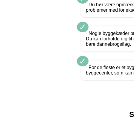
Du bør være opmærkso
problemer med for eks
✓
Nogle byggekæder præs
Du kan forholde dig til
bare dannebrogsflag.
✓
For de fleste er et b
byggecenter, som kan g
S