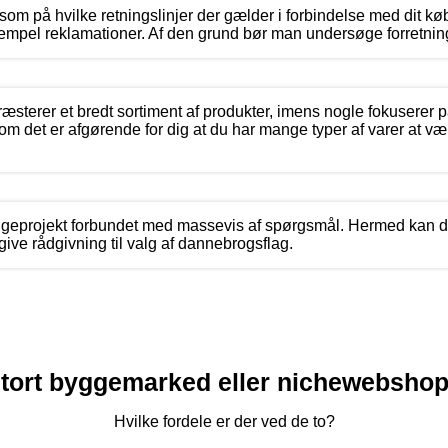
m på hvilke retningslinjer der gælder i forbindelse med dit kø
empel reklamationer. Af den grund bør man undersøge forretning
terer et bredt sortiment af produkter, imens nogle fokuserer på
 om det er afgørende for dig at du har mange typer af varer at v
yggeprojekt forbundet med massevis af spørgsmål. Hermed kan du
ive rådgivning til valg af dannebrogsflag.
tort byggemarked eller nichewebsho
Hvilke fordele er der ved de to?