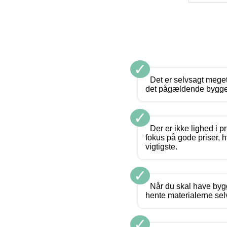
✓
Det er selvsagt meget 
det pågældende byggece
✓
Der er ikke lighed i 
fokus på gode priser, h
vigtigste.
✓
Når du skal have bygg
hente materialerne sel
✓