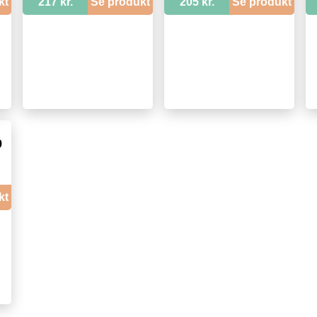
kt
217 kr.
Se produkt
205 kr.
Se produkt
9
kt