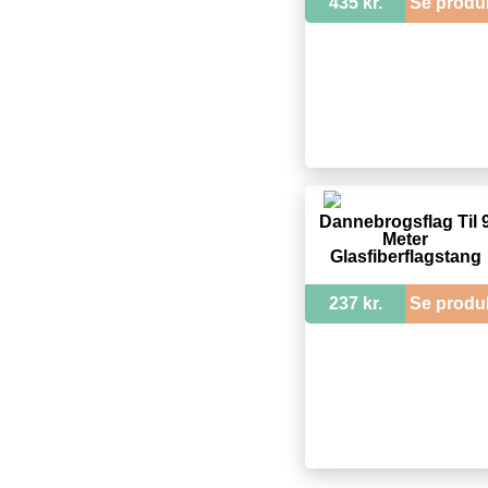
435 kr.
Se produ
Dannebrogsflag Til 
Meter
Glasfiberflagstang
237 kr.
Se produ