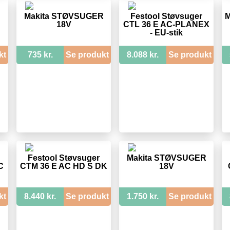
Makita STØVSUGER
Festool Støvsuger
M
18V
CTL 36 E AC-PLANEX
- EU-stik
kt
735 kr.
Se produkt
8.088 kr.
Se produkt
Festool Støvsuger
Makita STØVSUGER
C
CTM 36 E AC HD S DK
18V
kt
8.440 kr.
Se produkt
1.750 kr.
Se produkt