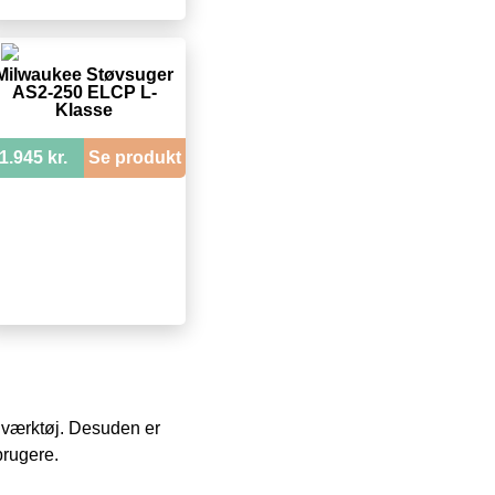
Milwaukee Støvsuger
AS2-250 ELCP L-
Klasse
1.945 kr.
Se produkt
 i værktøj. Desuden er
brugere.