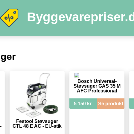
Byggevarepriser.
ger
Bosch Universal-
Støvsuger GAS 35 M
AFC Professional
5.150 kr.
Se produkt
Festool Støvsuger
-
CTL 48 E AC - EU-stik