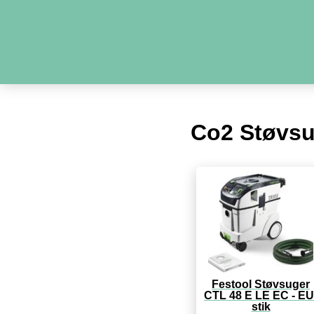
Co2 Støvsu
Festool Støvsuger
CTL 48 E LE EC - EU
stik