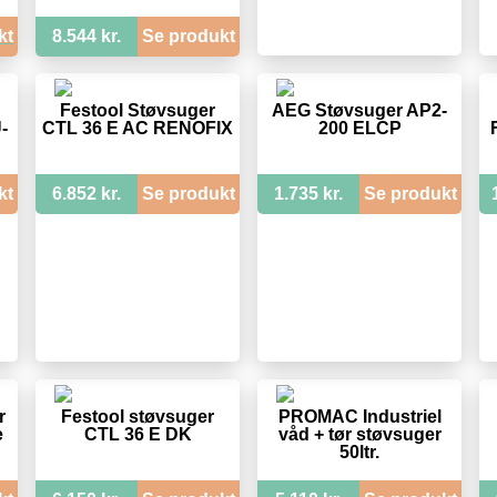
kt
8.544 kr.
Se produkt
Festool Støvsuger
AEG Støvsuger AP2-
-
CTL 36 E AC RENOFIX
200 ELCP
kt
6.852 kr.
Se produkt
1.735 kr.
Se produkt
r
Festool støvsuger
PROMAC Industriel
e
CTL 36 E DK
våd + tør støvsuger
50ltr.