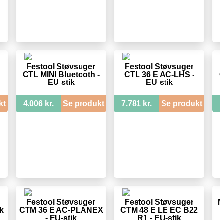
Festool Støvsuger
Festool Støvsuger
CTL MINI Bluetooth -
CTL 36 E AC-LHS -
EU-stik
EU-stik
kt
4.006 kr.
Se produkt
7.781 kr.
Se produkt
Festool Støvsuger
Festool Støvsuger
k
CTM 36 E AC-PLANEX
CTM 48 E LE EC B22
- EU-stik
R1 - EU-stik