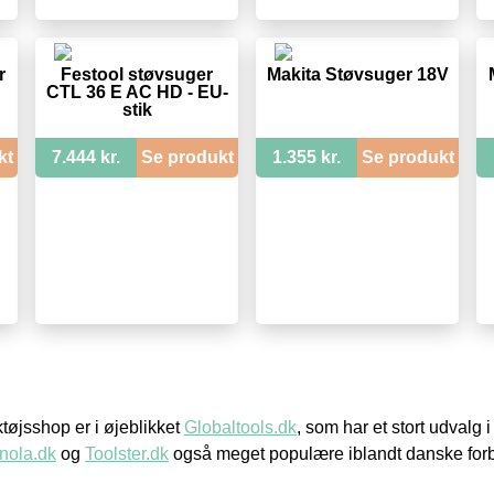
r
Festool støvsuger
Makita Støvsuger 18V
CTL 36 E AC HD - EU-
stik
kt
7.444 kr.
Se produkt
1.355 kr.
Se produkt
øjsshop er i øjeblikket
Globaltools.dk
, som har et stort udvalg
nola.dk
og
Toolster.dk
også meget populære iblandt danske for