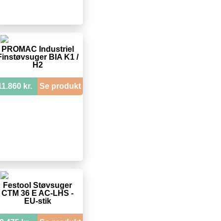
PROMAC Industriel
Finstøvsuger BIA K1 /
H2
11.860 kr.
Se produkt
Festool Støvsuger
CTM 36 E AC-LHS -
EU-stik