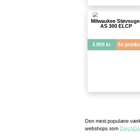
Milwaukee Støvsuge
AS 300 ELCP
3.905 kr.
Se produ
Den mest populære værkt
webshops som
DorchDa