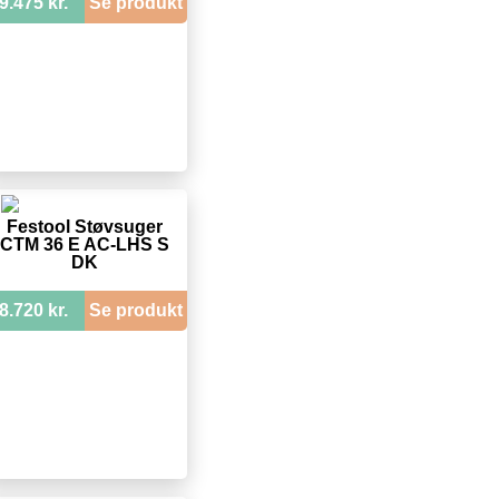
9.475 kr.
Se produkt
Festool Støvsuger
CTM 36 E AC-LHS S
DK
8.720 kr.
Se produkt