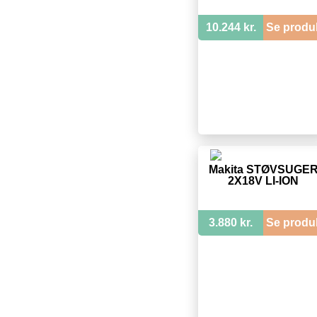
10.244 kr.
Se produ
Makita STØVSUGE
2X18V LI-ION
3.880 kr.
Se produ