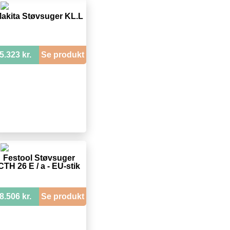
akita Støvsuger KL.L
5.323 kr.
Se produkt
Festool Støvsuger
CTH 26 E / a - EU-stik
8.506 kr.
Se produkt