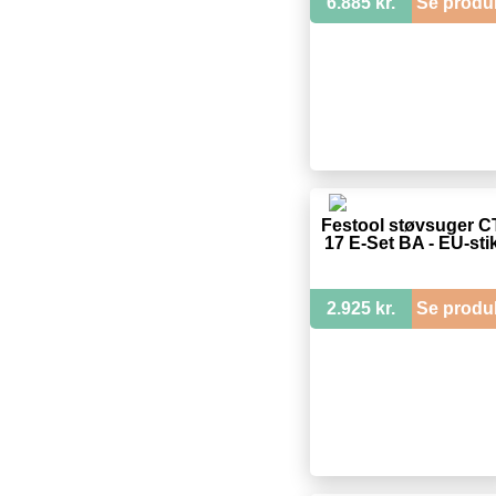
6.885 kr.
Se produ
Festool støvsuger C
17 E-Set BA - EU-sti
2.925 kr.
Se produ