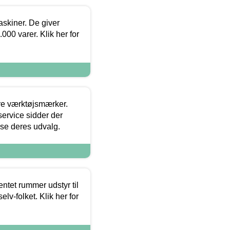
askiner. De giver
000 varer. Klik her for
ore værktøjsmærker.
ervice sidder der
t se deres udvalg.
entet rummer udstyr til
lv-folket. Klik her for