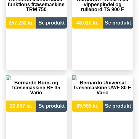
funktions fræsemaskine
vippespindel og
TRM 750
rullebord TS 900 F
257.232 kr.
Se produkt
48.010 kr.
Se produkt
Bernardo Bore- og
Bernardo Universal
fræsemaskine BF 35
fræsemaskine UWF 80 E
Vario
Vario
22.857 kr.
Se produkt
85.585 kr.
Se produkt