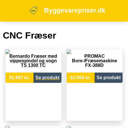
Byggevarepriser.dk
CNC Fræser
Bernardo Fræser med
PROMAC
vippespindel og vogn
Bore-/Fræsemaskine
TS 1300 TC
FX-388D
91.997 kr.
Se produkt
63.060 kr.
Se produkt