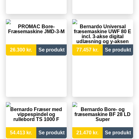
PROMAC Bore-
Bernardo Universal
Fræsemaskine JMD-3-M
fræsemaskine UWF 80 E
incl. 3-akse digital
udlæsning og y-aksen
strømtilførsel
26.300 kr.
Se produkt
77.457 kr.
Se produkt
Bernardo Fræser med
Bernardo Bore- og
vippespindel og
fræsemaskine BF 28 LD
rullebord TS 1000 F
Super
54.413 kr.
Se produkt
21.470 kr.
Se produkt