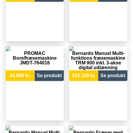
PROMAC
Bernardo Manuel Multi-
Bore/fræsemaskine
funktions fræsemaskine
JMDT-764016
TRM 900 inkl. 3-akse
digital udlæsning
34.080 kr.
Se produkt
324.169 kr.
Se produkt
Bernardo Manuel Multi-
Bernardo Fræser med