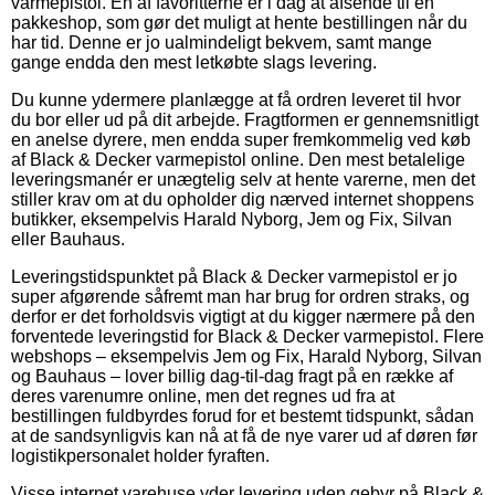
varmepistol. En af favoritterne er i dag at afsende til en
pakkeshop, som gør det muligt at hente bestillingen når du
har tid. Denne er jo ualmindeligt bekvem, samt mange
gange endda den mest letkøbte slags levering.
Du kunne ydermere planlægge at få ordren leveret til hvor
du bor eller ud på dit arbejde. Fragtformen er gennemsnitligt
en anelse dyrere, men endda super fremkommelig ved køb
af Black & Decker varmepistol online. Den mest betalelige
leveringsmanér er unægtelig selv at hente varerne, men det
stiller krav om at du opholder dig nærved internet shoppens
butikker, eksempelvis Harald Nyborg, Jem og Fix, Silvan
eller Bauhaus.
Leveringstidspunktet på Black & Decker varmepistol er jo
super afgørende såfremt man har brug for ordren straks, og
derfor er det forholdsvis vigtigt at du kigger nærmere på den
forventede leveringstid for Black & Decker varmepistol. Flere
webshops – eksempelvis Jem og Fix, Harald Nyborg, Silvan
og Bauhaus – lover billig dag-til-dag fragt på en række af
deres varenumre online, men det regnes ud fra at
bestillingen fuldbyrdes forud for et bestemt tidspunkt, sådan
at de sandsynligvis kan nå at få de nye varer ud af døren før
logistikpersonalet holder fyraften.
Visse internet varehuse yder levering uden gebyr på Black &