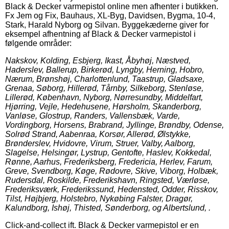
Black & Decker varmepistol online men afhenter i butikken.
Fx Jem og Fix, Bauhaus, XL-Byg, Davidsen, Bygma, 10-4,
Stark, Harald Nyborg og Silvan. Byggekæderne giver for
eksempel afhentning af Black & Decker varmepistol i
følgende områder:
Nakskov, Kolding, Esbjerg, Ikast, Åbyhøj, Næstved,
Haderslev, Ballerup, Birkerød, Lyngby, Herning, Hobro,
Nærum, Brønshøj, Charlottenlund, Taastrup, Gladsaxe,
Grenaa, Søborg, Hillerød, Tårnby, Silkeborg, Stenløse,
Lillerød, København, Nyborg, Nørresundby, Middelfart,
Hjørring, Vejle, Hedehusene, Hørsholm, Skanderborg,
Vanløse, Glostrup, Randers, Vallensbæk, Varde,
Vordingborg, Horsens, Brabrand, Jyllinge, Brøndby, Odense,
Solrød Strand, Aabenraa, Korsør, Allerød, Ølstykke,
Brønderslev, Hvidovre, Virum, Struer, Valby, Aalborg,
Slagelse, Helsingør, Lystrup, Gentofte, Haslev, Kokkedal,
Rønne, Aarhus, Frederiksberg, Fredericia, Herlev, Farum,
Greve, Svendborg, Køge, Rødovre, Skive, Viborg, Holbæk,
Rudersdal, Roskilde, Frederikshavn, Ringsted, Værløse,
Frederiksværk, Frederikssund, Hedensted, Odder, Risskov,
Tilst, Højbjerg, Holstebro, Nykøbing Falster, Dragør,
Kalundborg, Ishøj, Thisted, Sønderborg, og Albertslund, .
Click-and-collect ift. Black & Decker varmepistol er en