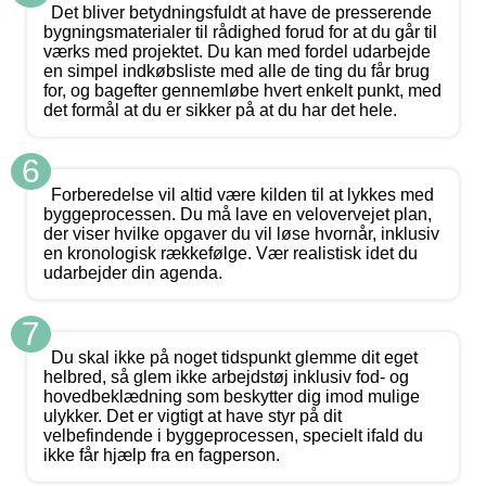
Det bliver betydningsfuldt at have de presserende
bygningsmaterialer til rådighed forud for at du går til
værks med projektet. Du kan med fordel udarbejde
en simpel indkøbsliste med alle de ting du får brug
for, og bagefter gennemløbe hvert enkelt punkt, med
det formål at du er sikker på at du har det hele.
6
Forberedelse vil altid være kilden til at lykkes med
byggeprocessen. Du må lave en velovervejet plan,
der viser hvilke opgaver du vil løse hvornår, inklusiv
en kronologisk rækkefølge. Vær realistisk idet du
udarbejder din agenda.
7
Du skal ikke på noget tidspunkt glemme dit eget
helbred, så glem ikke arbejdstøj inklusiv fod- og
hovedbeklædning som beskytter dig imod mulige
ulykker. Det er vigtigt at have styr på dit
velbefindende i byggeprocessen, specielt ifald du
ikke får hjælp fra en fagperson.