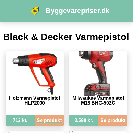
Byggevarepriser.dk
Black & Decker Varmepistol
Holzmann Varmepistol
Milwaukee Varmepistol
HLP2000
M18 BHG-502C
713 kr.
Se produkt
2.590 kr.
Se produkt