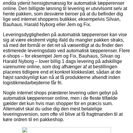
endda yderst hensigtsmæssig for automatisk tæpperenser
online. Den billigste løsning til levering er utvivlsomt selv at
hente pakken, som desværre beroer på at du befinder dig
lige ved internet shoppens butikker, eksempelvis Silvan,
Bauhaus, Harald Nyborg eller Jem og Fix.
Leveringsdygtigheden på automatisk tæpperenser kan vise
sig at være ekstremt vigtig ifald du mangler pakken straks,
så med det formål er det ret så væsentligt at du finder den
estimerede leveringsdato ved automatisk tæpperenser. Flere
e-shops – for eksempel Jem og Fix, Bauhaus, Silvan og
Harald Nyborg – lover billig 1 dags levering på adskillige
varenumre online, som dog afhænger af at bestillingen
placeres tidligere end et konkret klokkeslæt, sådan at de
højst sandsynligt kan nå at få produkterne afsendt inden
logistikmedarbejderne får fri.
Nogle internet shops præsterer levering uden gebyr på
automatisk tæpperenser online, men i de fleste tilfælde
gælder det kun hvis man shopper for en præcis sum.
Alternativt skal du udse dig den mest betalelige
leveringsversion, som ofte vil blive at få fragtmanden til at
køre ordren til en pakkeshop.