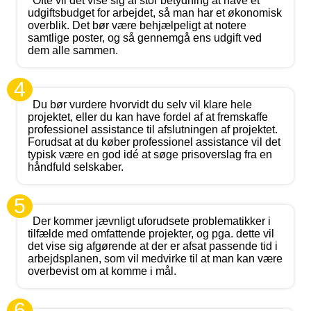
Ofte vil det vise sig af stor betydning at have et
udgiftsbudget for arbejdet, så man har et økonomisk
overblik. Det bør være behjælpeligt at notere
samtlige poster, og så gennemgå ens udgift ved
dem alle sammen.
4
Du bør vurdere hvorvidt du selv vil klare hele
projektet, eller du kan have fordel af at fremskaffe
professionel assistance til afslutningen af projektet.
Forudsat at du køber professionel assistance vil det
typisk være en god idé at søge prisoverslag fra en
håndfuld selskaber.
5
Der kommer jævnligt uforudsete problematikker i
tilfælde med omfattende projekter, og pga. dette vil
det vise sig afgørende at der er afsat passende tid i
arbejdsplanen, som vil medvirke til at man kan være
overbevist om at komme i mål.
6