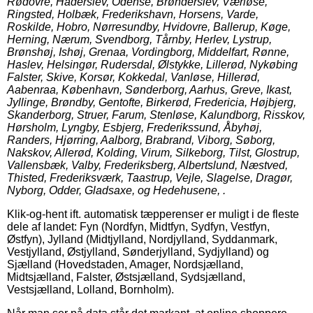
Rødovre, Haderslev, Odense, Brønderslev, Værløse,
Ringsted, Holbæk, Frederikshavn, Horsens, Varde,
Roskilde, Hobro, Nørresundby, Hvidovre, Ballerup, Køge,
Herning, Nærum, Svendborg, Tårnby, Herlev, Lystrup,
Brønshøj, Ishøj, Grenaa, Vordingborg, Middelfart, Rønne,
Haslev, Helsingør, Rudersdal, Ølstykke, Lillerød, Nykøbing
Falster, Skive, Korsør, Kokkedal, Vanløse, Hillerød,
Aabenraa, København, Sønderborg, Aarhus, Greve, Ikast,
Jyllinge, Brøndby, Gentofte, Birkerød, Fredericia, Højbjerg,
Skanderborg, Struer, Farum, Stenløse, Kalundborg, Risskov,
Hørsholm, Lyngby, Esbjerg, Frederikssund, Åbyhøj,
Randers, Hjørring, Aalborg, Brabrand, Viborg, Søborg,
Nakskov, Allerød, Kolding, Virum, Silkeborg, Tilst, Glostrup,
Vallensbæk, Valby, Frederiksberg, Albertslund, Næstved,
Thisted, Frederiksværk, Taastrup, Vejle, Slagelse, Dragør,
Nyborg, Odder, Gladsaxe, og Hedehusene, .
Klik-og-hent ift. automatisk tæpperenser er muligt i de fleste
dele af landet: Fyn (Nordfyn, Midtfyn, Sydfyn, Vestfyn,
Østfyn), Jylland (Midtjylland, Nordjylland, Syddanmark,
Vestjylland, Østjylland, Sønderjylland, Sydjylland) og
Sjælland (Hovedstaden, Amager, Nordsjælland,
Midtsjælland, Falster, Østsjælland, Sydsjælland,
Vestsjælland, Lolland, Bornholm).