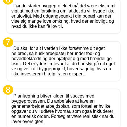
Før du starter byggeprojektet må det være ekstremt
vigtigt med en forsikring om, at det du vil bygge ikke
er ulovligt. Med udgangspunkt i din bopæl kan der
vise sig mange love omkring, hvad der er lovligt, og
hvad du ikke kan få lov til.
7
Du skal for alt i verden ikke forsømme dit eget
helbred, så husk arbejdstøj herunder fod- og
hovedbeklædning der hjælper dig mod hændelige
risici. Det er yderst relevant at du har styr på dit eget
ve og vel i dit byggeprojekt, hovedsageligt hvis du
ikke investerer i hjælp fra en ekspert.
8
Planlægning bliver kilden til succes med
byggeprocessen. Du anbefales at lave en
gennemarbejdet arbejdsplan, som fortæller hvilke
opgaver du vil udføre hvornår, som også inkluderer
en numerisk orden. Forsøg at være realistisk når du
laver oversigten.