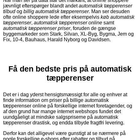
Når man ser på data står det markant, at online shoppere
jævnligt efterspørger blandt andet
automatisk tæpperenser
tilbud
og
billig automatisk tæpperenser
. Man ser desuden
ofte online shoppere lede efter eksempelvis
køb automatisk
tæpperenser
,
automatisk tæpperenser online
samt
automatisk tæpperenser priser
, foruden de gængse
byggemarkeder som Stark, Silvan, XL-Byg, Bygma, Jem og
Fix, 10-4, Bauhaus, Harald Nyborg og Davidsen.
Få den bedste pris på automatisk
tæpperenser
Det er i dag yderst hensigtsmæssigt for alle og enhver at
finde information om priser på billige automatisk
tæpperenser online på forskellige internet foretagender, og
af den grund har mange internet webshops fundet det
uundgåeligt at mindske salgspriserne på automatisk
tæpperenser drastisk, og endda tilbyde fragtfri levering.
Derfor kan det alligevel være gunstigt at se nærmere på
nogle forskellige e-shops efter rabatter og tilbud på