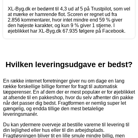
XL-Byg.dk er bedømt til 4,3 ud af 5 på Trustpilot, som vel
at mærke er hamrende flot. Scoren er regnet ud fra
2.856 kommentarer, hvor intet mindre end 59 % giver
den højeste karakter, og kun 9 % giver 1 stjerne. I
øjeblikket har XL-Byg.dk 67.935 følgere på Facebook.
Hvilken leveringsudgave er bedst?
En række internet forretninger giver nu om dage en lang
række forskellige billige former for fragt til automatisk
tæpperenser. En af dem der er mest populær er for øjeblikket
at afsende til en pakkeshop, hvor du selv afhenter din pakke
når det passer dig bedst. Fragtformen er nemlig super let
gængelig, og endda tillige den mest betalelige
leveringsmanér.
Du kan ydermere overveje at bestille varerne til levering til
din lejlighed eller hus eller til din arbejdsplads.
Fragtløsningen bliver tit en lille smule mindre billig, men