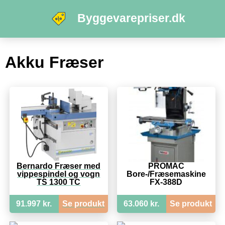
Byggevarepriser.dk
Akku Fræser
Bernardo Fræser med
PROMAC
vippespindel og vogn
Bore-/Fræsemaskine
TS 1300 TC
FX-388D
91.997 kr.
Se produkt
63.060 kr.
Se produkt